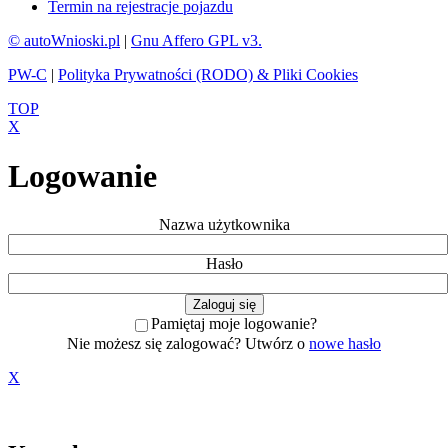
Termin na rejestracje pojazdu
© autoWnioski.pl
|
Gnu Affero GPL v3.
PW-C
|
Polityka Prywatności (RODO) & Pliki Cookies
TOP
X
Logowanie
Nazwa użytkownika
Hasło
Pamiętaj moje logowanie?
Nie możesz się zalogować? Utwórz o
nowe hasło
X