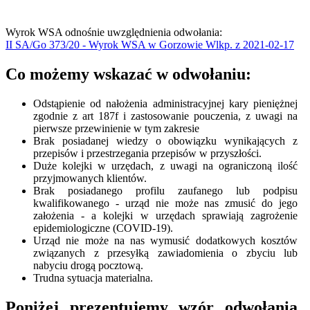
Wyrok WSA odnośnie uwzględnienia odwołania:
II SA/Go 373/20 - Wyrok WSA w Gorzowie Wlkp. z 2021-02-17
Co możemy wskazać w odwołaniu:
Odstąpienie od nałożenia administracyjnej kary pieniężnej
zgodnie z art 187f i zastosowanie pouczenia, z uwagi na
pierwsze przewinienie w tym zakresie
Brak posiadanej wiedzy o obowiązku wynikających z
przepisów i przestrzegania przepisów w przyszłości.
Duże kolejki w urzędach, z uwagi na ograniczoną ilość
przyjmowanych klientów.
Brak posiadanego profilu zaufanego lub podpisu
kwalifikowanego - urząd nie może nas zmusić do jego
założenia - a kolejki w urzędach sprawiają zagrożenie
epidemiologiczne (COVID-19).
Urząd nie może na nas wymusić dodatkowych kosztów
związanych z przesyłką zawiadomienia o zbyciu lub
nabyciu drogą pocztową.
Trudna sytuacja materialna.
Poniżej prezentujemy wzór odwołania