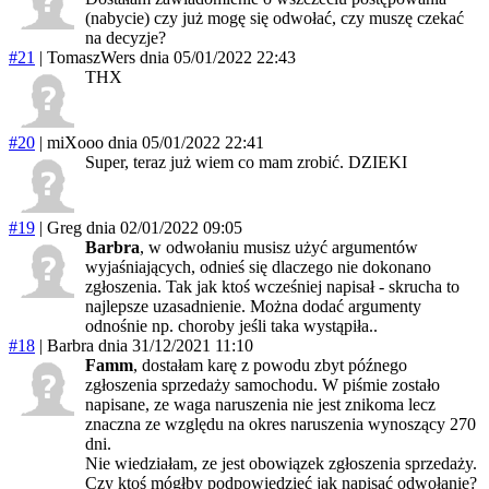
(nabycie) czy już mogę się odwołać, czy muszę czekać
na decyzje?
#21
|
TomaszWers
dnia 05/01/2022 22:43
THX
#20
|
miXooo
dnia 05/01/2022 22:41
Super, teraz już wiem co mam zrobić. DZIEKI
#19
|
Greg
dnia 02/01/2022 09:05
Barbra
, w odwołaniu musisz użyć argumentów
wyjaśniających, odnieś się dlaczego nie dokonano
zgłoszenia. Tak jak ktoś wcześniej napisał - skrucha to
najlepsze uzasadnienie. Można dodać argumenty
odnośnie np. choroby jeśli taka wystąpiła..
#18
|
Barbra
dnia 31/12/2021 11:10
Famm
, dostałam karę z powodu zbyt późnego
zgłoszenia sprzedaży samochodu. W piśmie zostało
napisane, ze waga naruszenia nie jest znikoma lecz
znaczna ze względu na okres naruszenia wynoszący 270
dni.
Nie wiedziałam, ze jest obowiązek zgłoszenia sprzedaży.
Czy ktoś mógłby podpowiedzieć jak napisać odwołanie?