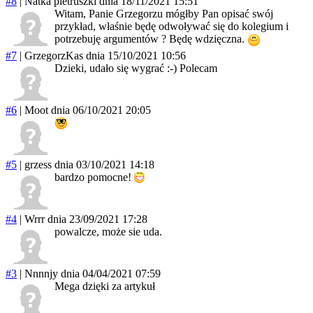
#8
|
Natka pietruszki
dnia 18/11/2021 15:51
Witam, Panie Grzegorzu mógłby Pan opisać swój
przykład, właśnie będę odwoływać się do kolegium i
potrzebuję argumentów ? Będę wdzięczna.
#7
|
GrzegorzKas
dnia 15/10/2021 10:56
Dzieki, udało się wygrać :-) Polecam
#6
|
Moot
dnia 06/10/2021 20:05
#5
|
grzess
dnia 03/10/2021 14:18
bardzo pomocne!
#4
|
Wrrr
dnia 23/09/2021 17:28
powalcze, może sie uda.
#3
|
Nnnnjy
dnia 04/04/2021 07:59
Mega dzięki za artykuł