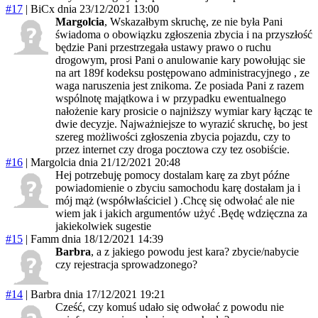
#17
|
BiCx
dnia 23/12/2021 13:00
Margolcia
, Wskazałbym skruchę, ze nie była Pani
świadoma o obowiązku zgłoszenia zbycia i na przyszłość
będzie Pani przestrzegała ustawy prawo o ruchu
drogowym, prosi Pani o anulowanie kary powołując sie
na art 189f kodeksu postępowano administracyjnego , ze
waga naruszenia jest znikoma. Ze posiada Pani z razem
wspólnotę majątkowa i w przypadku ewentualnego
nałożenie kary prosicie o najniższy wymiar kary łącząc te
dwie decyzje. Najważniejsze to wyrazić skruchę, bo jest
szereg możliwości zgłoszenia zbycia pojazdu, czy to
przez internet czy droga pocztowa czy tez osobiście.
#16
|
Margolcia
dnia 21/12/2021 20:48
Hej potrzebuję pomocy dostalam karę za zbyt późne
powiadomienie o zbyciu samochodu karę dostałam ja i
mój mąż (współwłaściciel ) .Chcę się odwołać ale nie
wiem jak i jakich argumentów użyć .Będę wdzięczna za
jakiekolwiek sugestie
#15
|
Famm
dnia 18/12/2021 14:39
Barbra
, a z jakiego powodu jest kara? zbycie/nabycie
czy rejestracja sprowadzonego?
#14
|
Barbra
dnia 17/12/2021 19:21
Cześć, czy komuś udało się odwołać z powodu nie