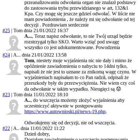
przeanalizowaniu odwołania organ nie znalazł podstawy
do zastosowania trybu przewidzianego w art, 132&1
Kpa. Czy mogę się jeszcze gdzieś odwołać. W liście nie
mam powiadomienia , że należy mi się odwołanie od tej
decyzji . Pozdrawiam serdecznie
#25
|
Tom
dnia 21/01/2022 16:37
A...
, Teraz napisz odwołanie, to nie Twój urząd będzie
rozstrzygał tylko SKO. Warto wziąć pod uwagę
wszystko co jest udokumentowane. Powodzenia
#24
|
A...
dnia 21/01/2022 13:58
Tom
, niestety moje wyjaśnienia nic nie dały i mimo że
opóźnienie zawiadomienia o nabyciu to 14dni tylko,
napisali że nie jest to uznane za znikomą wagę czynu. W
wyjaśnieniach napisałam to co Pan radził, odpisali że
przeszkody były do przezwyciężenia. Nie wiem czy coś
da odwołanie w takim wypadku. Nieugięci są 😟
#23
|
Tom
dnia 11/01/2022 18:10
A..
, do wszczęcia możemy złożyć wyjaśnienia aby
uczestniczyć aktywnie w postępowaniu
https://www.autownioski.pl/news-19.php
.
Odwołujemy się od decyzji, nie od wszczęcia.
#22
|
A..
dnia 11/01/2022 11:22
Dzień dobry,
Dostałam zawiadomienie o wszczeciu postępowania