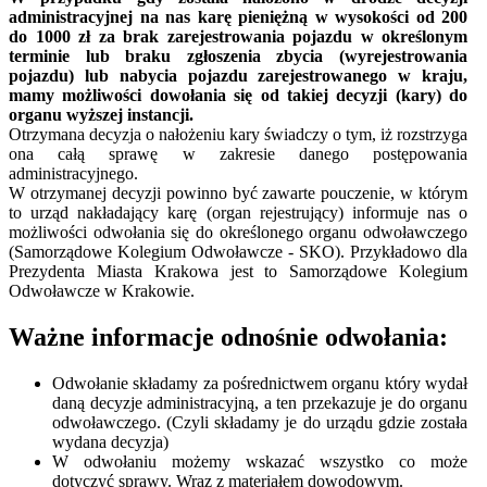
administracyjnej na nas karę pieniężną w wysokości od 200
do 1000 zł za brak zarejestrowania pojazdu w określonym
terminie lub braku zgłoszenia zbycia (wyrejestrowania
pojazdu) lub nabycia pojazdu zarejestrowanego w kraju,
mamy możliwości dowołania się od takiej decyzji (kary) do
organu wyższej instancji.
Otrzymana decyzja o nałożeniu kary świadczy o tym, iż rozstrzyga
ona całą sprawę w zakresie danego postępowania
administracyjnego.
W otrzymanej decyzji powinno być zawarte pouczenie, w którym
to urząd nakładający karę (organ rejestrujący) informuje nas o
możliwości odwołania się do określonego organu odwoławczego
(Samorządowe Kolegium Odwoławcze - SKO). Przykładowo dla
Prezydenta Miasta Krakowa jest to Samorządowe Kolegium
Odwoławcze w Krakowie.
Ważne informacje odnośnie odwołania:
Odwołanie składamy za pośrednictwem organu który wydał
daną decyzje administracyjną, a ten przekazuje je do organu
odwoławczego. (Czyli składamy je do urządu gdzie została
wydana decyzja)
W odwołaniu możemy wskazać wszystko co może
dotyczyć sprawy. Wraz z materiałem dowodowym.