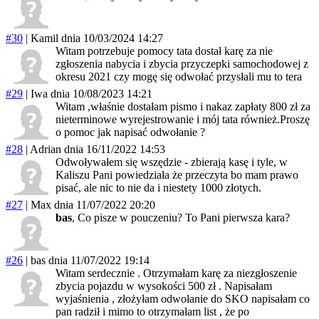
#30
|
Kamil
dnia 10/03/2024 14:27
Witam potrzebuje pomocy tata dostał karę za nie
zgłoszenia nabycia i zbycia przyczepki samochodowej z
okresu 2021 czy mogę się odwołać przysłali mu to tera
#29
|
Iwa
dnia 10/08/2023 14:21
Witam ,właśnie dostałam pismo i nakaz zapłaty 800 zł za
nieterminowe wyrejestrowanie i mój tata również.Proszę
o pomoc jak napisać odwołanie ?
#28
|
Adrian
dnia 16/11/2022 14:53
Odwoływałem się wszędzie - zbierają kasę i tyle, w
Kaliszu Pani powiedziała że przeczyta bo mam prawo
pisać, ale nic to nie da i niestety 1000 złotych.
#27
|
Max
dnia 11/07/2022 20:20
bas
, Co pisze w pouczeniu? To Pani pierwsza kara?
#26
|
bas
dnia 11/07/2022 19:14
Witam serdecznie . Otrzymałam karę za niezgłoszenie
zbycia pojazdu w wysokości 500 zł . Napisałam
wyjaśnienia , złożyłam odwołanie do SKO napisałam co
pan radził i mimo to otrzymałam list , że po