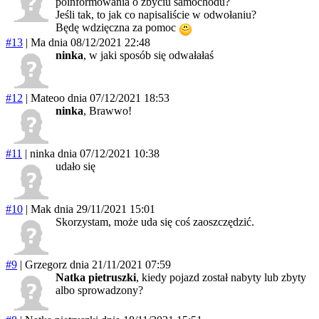
poinformowania o zbyciu samochodu?
Jeśli tak, to jak co napisaliście w odwołaniu?
Będę wdzięczna za pomoc
#13
|
Ma
dnia 08/12/2021 22:48
ninka
, w jaki sposób się odwałałaś
#12
|
Mateoo
dnia 07/12/2021 18:53
ninka
, Brawwo!
#11
|
ninka
dnia 07/12/2021 10:38
udało się
#10
|
Mak
dnia 29/11/2021 15:01
Skorzystam, może uda się coś zaoszczędzić.
#9
|
Grzegorz
dnia 21/11/2021 07:59
Natka pietruszki
, kiedy pojazd został nabyty lub zbyty
albo sprowadzony?