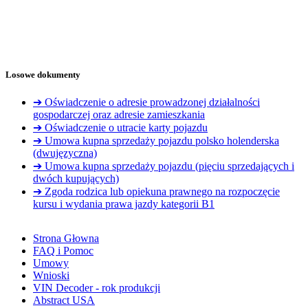
Losowe dokumenty
➔ Oświadczenie o adresie prowadzonej działalności
gospodarczej oraz adresie zamieszkania
➔ Oświadczenie o utracie karty pojazdu
➔ Umowa kupna sprzedaży pojazdu polsko holenderska
(dwujęzyczna)
➔ Umowa kupna sprzedaży pojazdu (pięciu sprzedających i
dwóch kupujących)
➔ Zgoda rodzica lub opiekuna prawnego na rozpoczęcie
kursu i wydania prawa jazdy kategorii B1
Strona Głowna
FAQ i Pomoc
Umowy
Wnioski
VIN Decoder - rok produkcji
Abstract USA