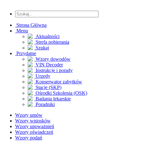
Strona Główna
Menu
Aktualności
Strefa pobierania
Szukaj
Przydatne
Wzory dowodów
VIN Decoder
Instrukcje i porady
Urzędy
Konserwator zabytków
Stacje (SKP)
Ośrodki Szkolenia (OSK)
Badania lekarskie
Poradniki
Wzory umów
Wzory wniosków
Wzory upoważnień
Wzory oświadczeń
Wzory podań