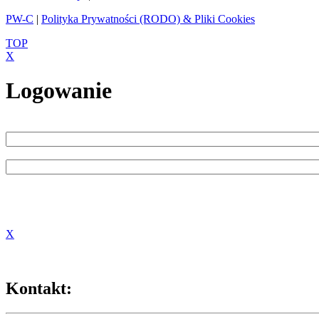
PW-C
|
Polityka Prywatności (RODO) & Pliki Cookies
TOP
X
Logowanie
X
Kontakt: