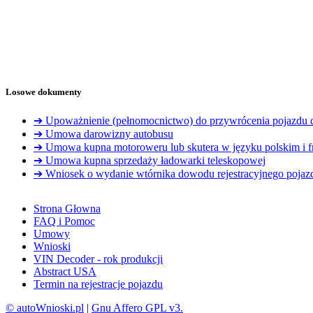
Losowe dokumenty
➔ Upoważnienie (pełnomocnictwo) do przywrócenia pojazdu
➔ Umowa darowizny autobusu
➔ Umowa kupna motoroweru lub skutera w języku polskim i f
➔ Umowa kupna sprzedaży ładowarki teleskopowej
➔ Wniosek o wydanie wtórnika dowodu rejestracyjnego pojaz
Strona Głowna
FAQ i Pomoc
Umowy
Wnioski
VIN Decoder - rok produkcji
Abstract USA
Termin na rejestracje pojazdu
© autoWnioski.pl
|
Gnu Affero GPL v3.