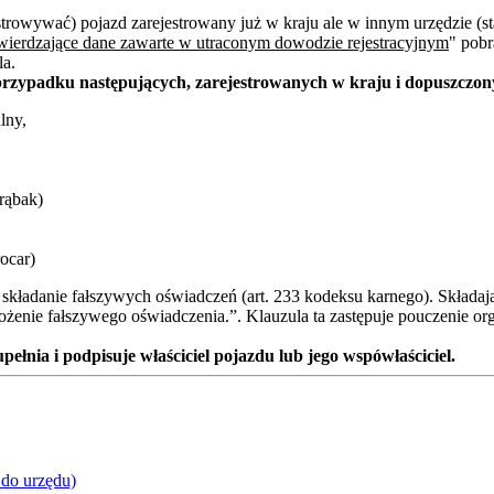
trowywać) pojazd zarejestrowany już w kraju ale w innym urzędzie (sta
wierdzające dane zawarte w utraconym dowodzie rejestracyjnym
" pobr
la.
przypadku następujących, zarejestrowanych w kraju i dopuszczo
lny,
rąbak)
ocar)
 składanie fałszywych oświadczeń (art. 233 kodeksu karnego). Składa
łożenie fałszywego oświadczenia.”. Klauzula ta zastępuje pouczenie or
łnia i podpisuje właściciel pojazdu lub jego wspówłaściciel.
 do urzędu)