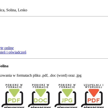
ica, Solina, Lesko
tę online
ień i oświadczeń
olina
wania w formatach pliku .pdf, .doc (word) oraz .jpg