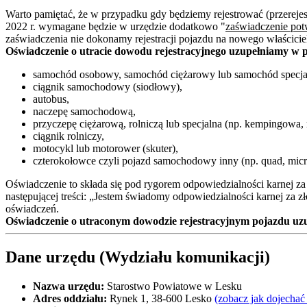
Warto pamiętać, że w przypadku gdy będziemy rejestrować (przerejes
2022 r. wymagane będzie w urzędzie dodatkowo "
zaświadczenie pot
zaświadczenia nie dokonamy rejestracji pojazdu na nowego właścicie
Oświadczenie o utracie dowodu rejestracyjnego uzupełniamy w 
samochód osobowy, samochód ciężarowy lub samochód specja
ciągnik samochodowy (siodłowy),
autobus,
naczepę samochodową,
przyczepę ciężarową, rolniczą lub specjalna (np. kempingowa, 
ciągnik rolniczy,
motocykl lub motorower (skuter),
czterokołowce czyli pojazd samochodowy inny (np. quad, micr
Oświadczenie to składa się pod rygorem odpowiedzialności karnej za
następującej treści: „Jestem świadomy odpowiedzialności karnej za z
oświadczeń.
Oświadczenie o utraconym dowodzie rejestracyjnym pojazdu uzupe
Dane urzędu (Wydziału komunikacji)
Nazwa urzędu:
Starostwo Powiatowe w Lesku
Adres oddziału:
Rynek 1, 38-600 Lesko
(zobacz jak dojechać