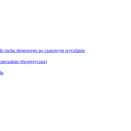
 do ruchu drogowego po czasowym wycofaniu
rancuskim (dwujęzyczna)
du