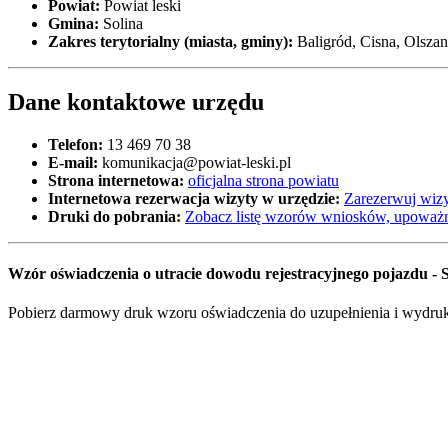
Powiat:
Powiat leski
Gmina:
Solina
Zakres terytorialny (miasta, gminy):
Baligród, Cisna, Olszan
Dane kontaktowe urzędu
Telefon:
13 469 70 38
E-mail:
komunikacja@powiat-leski.pl
Strona internetowa:
oficjalna strona powiatu
Internetowa rezerwacja wizyty w urzędzie:
Zarezerwuj wizy
Druki do pobrania:
Zobacz listę wzorów wniosków, upoważn
Wzór oświadczenia o utracie dowodu rejestracyjnego pojazdu - S
Pobierz darmowy druk wzoru oświadczenia do uzupełnienia i wydruko