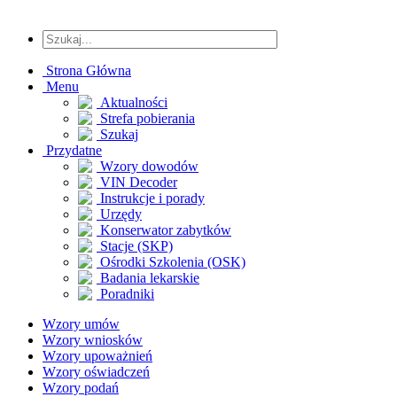
Strona Główna
Menu
Aktualności
Strefa pobierania
Szukaj
Przydatne
Wzory dowodów
VIN Decoder
Instrukcje i porady
Urzędy
Konserwator zabytków
Stacje (SKP)
Ośrodki Szkolenia (OSK)
Badania lekarskie
Poradniki
Wzory umów
Wzory wniosków
Wzory upoważnień
Wzory oświadczeń
Wzory podań