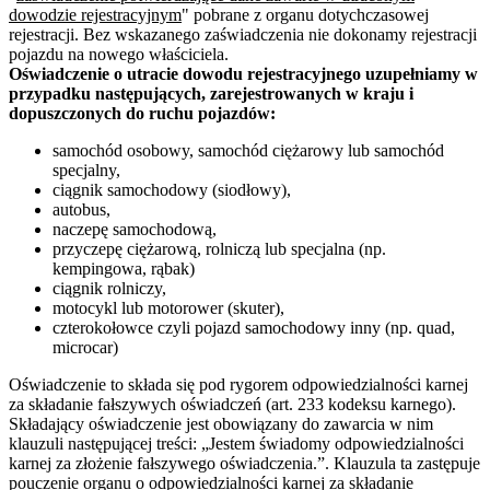
dowodzie rejestracyjnym
" pobrane z organu dotychczasowej
rejestracji. Bez wskazanego zaświadczenia nie dokonamy rejestracji
pojazdu na nowego właściciela.
Oświadczenie o utracie dowodu rejestracyjnego uzupełniamy w
przypadku następujących, zarejestrowanych w kraju i
dopuszczonych do ruchu pojazdów:
samochód osobowy, samochód ciężarowy lub samochód
specjalny,
ciągnik samochodowy (siodłowy),
autobus,
naczepę samochodową,
przyczepę ciężarową, rolniczą lub specjalna (np.
kempingowa, rąbak)
ciągnik rolniczy,
motocykl lub motorower (skuter),
czterokołowce czyli pojazd samochodowy inny (np. quad,
microcar)
Oświadczenie to składa się pod rygorem odpowiedzialności karnej
za składanie fałszywych oświadczeń (art. 233 kodeksu karnego).
Składający oświadczenie jest obowiązany do zawarcia w nim
klauzuli następującej treści: „Jestem świadomy odpowiedzialności
karnej za złożenie fałszywego oświadczenia.”. Klauzula ta zastępuje
pouczenie organu o odpowiedzialności karnej za składanie