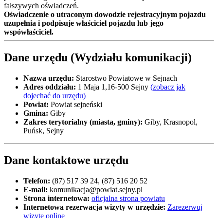
fałszywych oświadczeń.
Oświadczenie o utraconym dowodzie rejestracyjnym pojazdu
uzupełnia i podpisuje właściciel pojazdu lub jego
wspówłaściciel.
Dane urzędu (Wydziału komunikacji)
Nazwa urzędu:
Starostwo Powiatowe w Sejnach
Adres oddziału:
1 Maja 1,16-500 Sejny
(zobacz jak
dojechać do urzędu)
Powiat:
Powiat sejneński
Gmina:
Giby
Zakres terytorialny (miasta, gminy):
Giby, Krasnopol,
Puńsk, Sejny
Dane kontaktowe urzędu
Telefon:
(87) 517 39 24, (87) 516 20 52
E-mail:
komunikacja@powiat.sejny.pl
Strona internetowa:
oficjalna strona powiatu
Internetowa rezerwacja wizyty w urzędzie:
Zarezerwuj
wizytę online