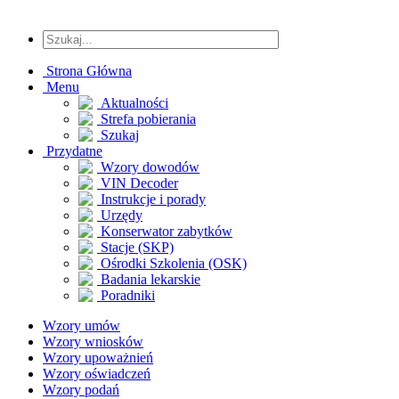
Strona Główna
Menu
Aktualności
Strefa pobierania
Szukaj
Przydatne
Wzory dowodów
VIN Decoder
Instrukcje i porady
Urzędy
Konserwator zabytków
Stacje (SKP)
Ośrodki Szkolenia (OSK)
Badania lekarskie
Poradniki
Wzory umów
Wzory wniosków
Wzory upoważnień
Wzory oświadczeń
Wzory podań