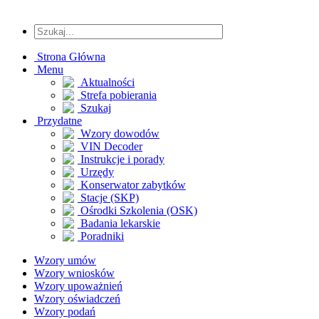
Strona Główna
Menu
Aktualności
Strefa pobierania
Szukaj
Przydatne
Wzory dowodów
VIN Decoder
Instrukcje i porady
Urzędy
Konserwator zabytków
Stacje (SKP)
Ośrodki Szkolenia (OSK)
Badania lekarskie
Poradniki
Wzory umów
Wzory wniosków
Wzory upoważnień
Wzory oświadczeń
Wzory podań