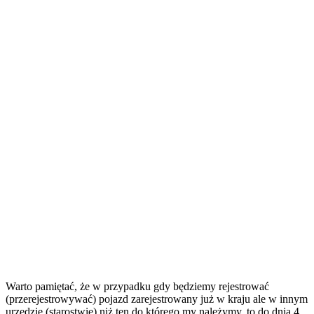
Warto pamiętać, że w przypadku gdy będziemy rejestrować
(przerejestrowywać) pojazd zarejestrowany już w kraju ale w innym
urzędzie (starostwie) niż ten do którego my należymy, to do dnia 4