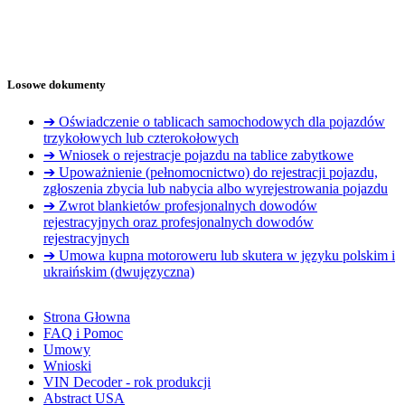
Losowe dokumenty
➔ Oświadczenie o tablicach samochodowych dla pojazdów
trzykołowych lub czterokołowych
➔ Wniosek o rejestracje pojazdu na tablice zabytkowe
➔ Upoważnienie (pełnomocnictwo) do rejestracji pojazdu,
zgłoszenia zbycia lub nabycia albo wyrejestrowania pojazdu
➔ Zwrot blankietów profesjonalnych dowodów
rejestracyjnych oraz profesjonalnych dowodów
rejestracyjnych
➔ Umowa kupna motoroweru lub skutera w języku polskim i
ukraińskim (dwujęzyczna)
Strona Głowna
FAQ i Pomoc
Umowy
Wnioski
VIN Decoder - rok produkcji
Abstract USA