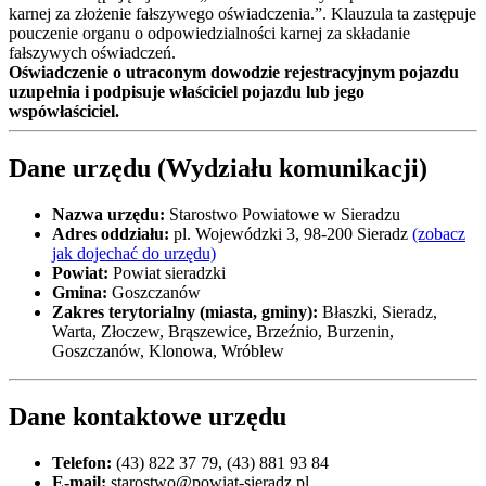
karnej za złożenie fałszywego oświadczenia.”. Klauzula ta zastępuje
pouczenie organu o odpowiedzialności karnej za składanie
fałszywych oświadczeń.
Oświadczenie o utraconym dowodzie rejestracyjnym pojazdu
uzupełnia i podpisuje właściciel pojazdu lub jego
wspówłaściciel.
Dane urzędu (Wydziału komunikacji)
Nazwa urzędu:
Starostwo Powiatowe w Sieradzu
Adres oddziału:
pl. Wojewódzki 3, 98-200 Sieradz
(zobacz
jak dojechać do urzędu)
Powiat:
Powiat sieradzki
Gmina:
Goszczanów
Zakres terytorialny (miasta, gminy):
Błaszki, Sieradz,
Warta, Złoczew, Brąszewice, Brzeźnio, Burzenin,
Goszczanów, Klonowa, Wróblew
Dane kontaktowe urzędu
Telefon:
(43) 822 37 79, (43) 881 93 84
E-mail:
starostwo@powiat-sieradz.pl