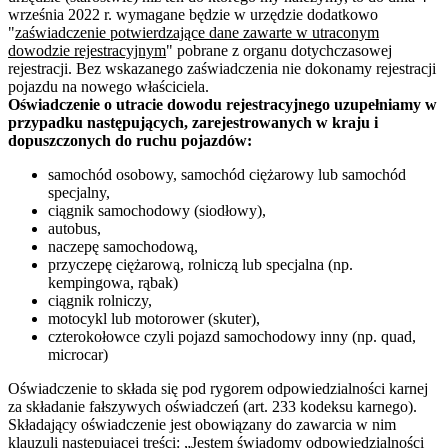
września 2022 r. wymagane będzie w urzędzie dodatkowo
"
zaświadczenie potwierdzające dane zawarte w utraconym
dowodzie rejestracyjnym
" pobrane z organu dotychczasowej
rejestracji. Bez wskazanego zaświadczenia nie dokonamy rejestracji
pojazdu na nowego właściciela.
Oświadczenie o utracie dowodu rejestracyjnego uzupełniamy w
przypadku następujących, zarejestrowanych w kraju i
dopuszczonych do ruchu pojazdów:
samochód osobowy, samochód ciężarowy lub samochód
specjalny,
ciągnik samochodowy (siodłowy),
autobus,
naczepę samochodową,
przyczepę ciężarową, rolniczą lub specjalna (np.
kempingowa, rąbak)
ciągnik rolniczy,
motocykl lub motorower (skuter),
czterokołowce czyli pojazd samochodowy inny (np. quad,
microcar)
Oświadczenie to składa się pod rygorem odpowiedzialności karnej
za składanie fałszywych oświadczeń (art. 233 kodeksu karnego).
Składający oświadczenie jest obowiązany do zawarcia w nim
klauzuli następującej treści: „Jestem świadomy odpowiedzialności