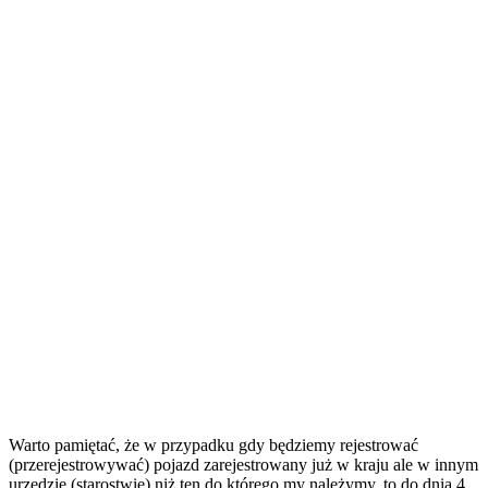
Warto pamiętać, że w przypadku gdy będziemy rejestrować
(przerejestrowywać) pojazd zarejestrowany już w kraju ale w innym
urzędzie (starostwie) niż ten do którego my należymy, to do dnia 4