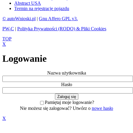
Abstract USA
Termin na rejestracje pojazdu
© autoWnioski.pl
|
Gnu Affero GPL v3.
PW-C
|
Polityka Prywatności (RODO) & Pliki Cookies
TOP
X
Logowanie
Nazwa użytkownika
Hasło
Pamiętaj moje logowanie?
Nie możesz się zalogować? Utwórz o
nowe hasło
X