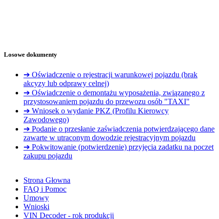
Losowe dokumenty
➔ Oświadczenie o rejestracji warunkowej pojazdu (brak
akcyzy lub odprawy celnej)
➔ Oświadczenie o demontażu wyposażenia, związanego z
przystosowaniem pojazdu do przewozu osób "TAXI"
➔ Wniosek o wydanie PKZ (Profilu Kierowcy
Zawodowego)
➔ Podanie o przesłanie zaświadczenia potwierdzającego dane
zawarte w utraconym dowodzie rejestracyjnym pojazdu
➔ Pokwitowanie (potwierdzenie) przyjęcia zadatku na poczet
zakupu pojazdu
Strona Głowna
FAQ i Pomoc
Umowy
Wnioski
VIN Decoder - rok produkcji