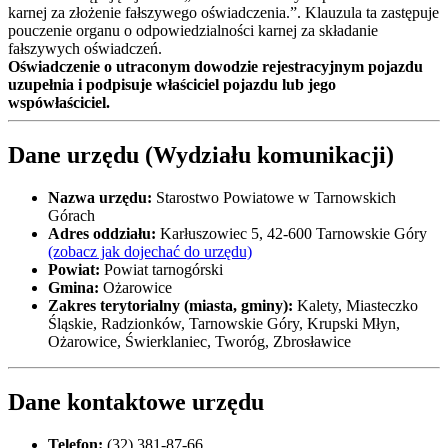
karnej za złożenie fałszywego oświadczenia.”. Klauzula ta zastępuje
pouczenie organu o odpowiedzialności karnej za składanie
fałszywych oświadczeń.
Oświadczenie o utraconym dowodzie rejestracyjnym pojazdu
uzupełnia i podpisuje właściciel pojazdu lub jego
wspówłaściciel.
Dane urzędu (Wydziału komunikacji)
Nazwa urzędu:
Starostwo Powiatowe w Tarnowskich
Górach
Adres oddziału:
Karłuszowiec 5, 42-600 Tarnowskie Góry
(zobacz jak dojechać do urzędu)
Powiat:
Powiat tarnogórski
Gmina:
Ożarowice
Zakres terytorialny (miasta, gminy):
Kalety, Miasteczko
Śląskie, Radzionków, Tarnowskie Góry, Krupski Młyn,
Ożarowice, Świerklaniec, Tworóg, Zbrosławice
Dane kontaktowe urzędu
Telefon:
(32) 381-87-66