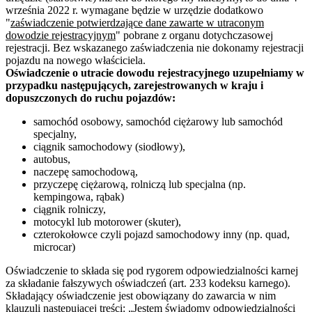
września 2022 r. wymagane będzie w urzędzie dodatkowo
"
zaświadczenie potwierdzające dane zawarte w utraconym
dowodzie rejestracyjnym
" pobrane z organu dotychczasowej
rejestracji. Bez wskazanego zaświadczenia nie dokonamy rejestracji
pojazdu na nowego właściciela.
Oświadczenie o utracie dowodu rejestracyjnego uzupełniamy w
przypadku następujących, zarejestrowanych w kraju i
dopuszczonych do ruchu pojazdów:
samochód osobowy, samochód ciężarowy lub samochód
specjalny,
ciągnik samochodowy (siodłowy),
autobus,
naczepę samochodową,
przyczepę ciężarową, rolniczą lub specjalna (np.
kempingowa, rąbak)
ciągnik rolniczy,
motocykl lub motorower (skuter),
czterokołowce czyli pojazd samochodowy inny (np. quad,
microcar)
Oświadczenie to składa się pod rygorem odpowiedzialności karnej
za składanie fałszywych oświadczeń (art. 233 kodeksu karnego).
Składający oświadczenie jest obowiązany do zawarcia w nim
klauzuli następującej treści: „Jestem świadomy odpowiedzialności