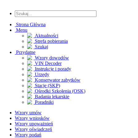
Strona Główna
Menu
Aktualności
Strefa pobierania
Szukaj
Przydatne
Wzory dowodów
VIN Decoder
Instrukcje i porady
Urzędy
Konserwator zabytków
Stacje (SKP)
Ośrodki Szkolenia (OSK)
Badania lekarskie
Poradniki
Wzory umów
Wzory wniosków
Wzory upoważnień
Wzory oświadczeń
Wzory podań