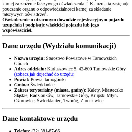
karnej za złożenie fałszywego oświadczenia.”. Klauzula ta zastępuje
pouczenie organu o odpowiedzialności karnej za składanie
fałszywych oświadczeń.
Oświadczenie o utraconym dowodzie rejestracyjnym pojazdu
uzupełnia i podpisuje właściciel pojazdu lub jego
wspówłaściciel.
Dane urzędu (Wydziału komunikacji)
Nazwa urzędu:
Starostwo Powiatowe w Tarnowskich
Górach
Adres oddziału:
Karłuszowiec 5, 42-600 Tarnowskie Góry
(zobacz jak dojechać do urzędu)
Powiat:
Powiat tarnogórski
Gmina:
Świerklaniec
Zakres terytorialny (miasta, gminy):
Kalety, Miasteczko
Śląskie, Radzionków, Tarnowskie Góry, Krupski Młyn,
Ożarowice, Świerklaniec, Tworóg, Zbrosławice
Dane kontaktowe urzędu
Telefon:
(32) 381-87-66