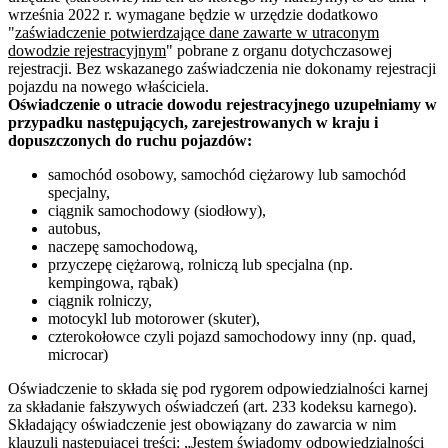
września 2022 r. wymagane będzie w urzędzie dodatkowo
"
zaświadczenie potwierdzające dane zawarte w utraconym
dowodzie rejestracyjnym
" pobrane z organu dotychczasowej
rejestracji. Bez wskazanego zaświadczenia nie dokonamy rejestracji
pojazdu na nowego właściciela.
Oświadczenie o utracie dowodu rejestracyjnego uzupełniamy w
przypadku następujących, zarejestrowanych w kraju i
dopuszczonych do ruchu pojazdów:
samochód osobowy, samochód ciężarowy lub samochód
specjalny,
ciągnik samochodowy (siodłowy),
autobus,
naczepę samochodową,
przyczepę ciężarową, rolniczą lub specjalna (np.
kempingowa, rąbak)
ciągnik rolniczy,
motocykl lub motorower (skuter),
czterokołowce czyli pojazd samochodowy inny (np. quad,
microcar)
Oświadczenie to składa się pod rygorem odpowiedzialności karnej
za składanie fałszywych oświadczeń (art. 233 kodeksu karnego).
Składający oświadczenie jest obowiązany do zawarcia w nim
klauzuli następującej treści: „Jestem świadomy odpowiedzialności