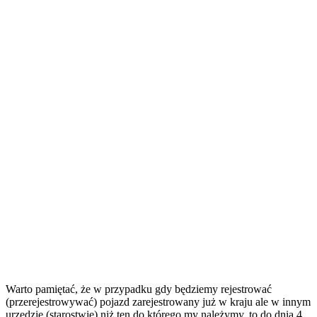
Warto pamiętać, że w przypadku gdy będziemy rejestrować
(przerejestrowywać) pojazd zarejestrowany już w kraju ale w innym
urzędzie (starostwie) niż ten do którego my należymy, to do dnia 4