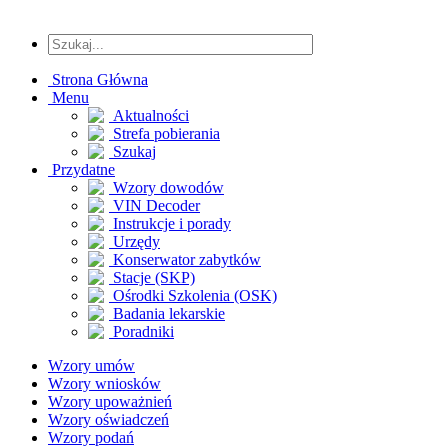
Strona Główna
Menu
Aktualności
Strefa pobierania
Szukaj
Przydatne
Wzory dowodów
VIN Decoder
Instrukcje i porady
Urzędy
Konserwator zabytków
Stacje (SKP)
Ośrodki Szkolenia (OSK)
Badania lekarskie
Poradniki
Wzory umów
Wzory wniosków
Wzory upoważnień
Wzory oświadczeń
Wzory podań