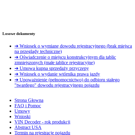
Losowe dokumenty
➔ Wniosek o wymianę dowodu rejestracyjnego (brak miejsca
na przeglądy techniczne)
➔ Oświadczenie o miejscu konstrukcyjnym dla tablic
zmniejszonych (małe tablice rejestracyjne)
➔ Umowa kupna sprzedaży przyczepy
➔ Wniosek o wydanie wtórnika prawa jazdy
➔ Upoważnienie (pełnomocnictwo) do odbioru stałego
"twardego" dowodu rejestracyjnego pojazdu
Strona Głowna
FAQ i Pomoc
Umowy
Wnioski
VIN Decoder - rok produkcji
Abstract USA
Termin na rejestracje pojazdu