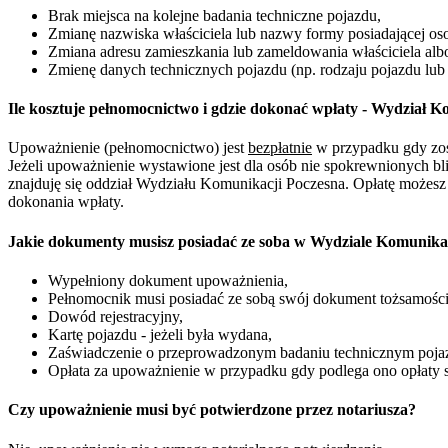
Brak miejsca na kolejne badania techniczne pojazdu,
Zmianę nazwiska właściciela lub nazwy formy posiadającej o
Zmiana adresu zamieszkania lub zameldowania właściciela alb
Zmienę danych technicznych pojazdu (np. rodzaju pojazdu lub
Ile kosztuje pełnomocnictwo i gdzie dokonać wpłaty - Wydział 
Upoważnienie (pełnomocnictwo) jest
bezpłatnie
w przypadku gdy zosta
Jeżeli upoważnienie wystawione jest dla osób nie spokrewnionych bl
znajduję się oddział Wydziału Komunikacji Poczesna. Opłatę możesz
dokonania wpłaty.
Jakie dokumenty musisz posiadać ze soba w Wydziale Komunika
Wypełniony dokument upoważnienia,
Pełnomocnik musi posiadać ze sobą swój dokument tożsamości
Dowód rejestracyjny,
Kartę pojazdu - jeżeli była wydana,
Zaświadczenie o przeprowadzonym badaniu technicznym pojaz
Opłata za upoważnienie w przypadku gdy podlega ono opłaty 
Czy upoważnienie musi być potwierdzone przez notariusza?