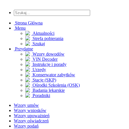
Strona Główna
Menu
Aktualności
Strefa pobierania
Szukaj
Przydatne
Wzory dowodów
VIN Decoder
Instrukcje i porady
Urzędy
Konserwator zabytków
Stacje (SKP)
Ośrodki Szkolenia (OSK)
Badania lekarskie
Poradniki
Wzory umów
Wzory wniosków
Wzory upoważnień
Wzory oświadczeń
Wzory podań