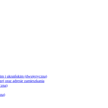
im i ukraińskim (dwujęzyczna)
ej oraz adresie zamieszkania
czna)
na)