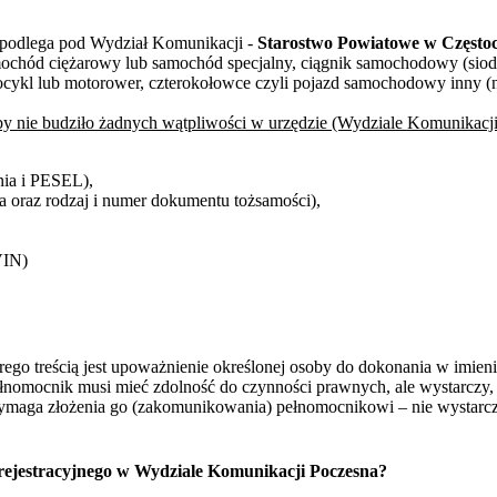
 podlega pod Wydział Komunikacji -
Starostwo Powiatowe w Często
mochód ciężarowy lub samochód specjalny, ciągnik samochodowy (siod
tocykl lub motorower, czterokołowce czyli pojazd samochodowy inny (np
y nie budziło żadnych wątpliwości w urzędzie (Wydziale Komunikacji
nia i PESEL),
a oraz rodzaj i numer dokumentu tożsamości),
VIN)
rego treścią jest upoważnienie określonej osoby do dokonania w imie
łnomocnik musi mieć zdolność do czynności prawnych, ale wystarczy, j
ga złożenia go (zakomunikowania) pełnomocnikowi – nie wystarcza o
ejestracyjnego w Wydziale Komunikacji Poczesna?