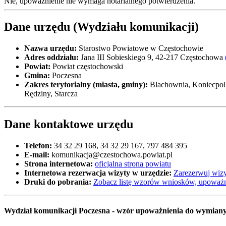
Nie, upoważnienie nie wymaga notarialnego potwierdzenia.
Dane urzędu (Wydziału komunikacji)
Nazwa urzędu:
Starostwo Powiatowe w Częstochowie
Adres oddziału:
Jana III Sobieskiego 9, 42-217 Częstochowa
Powiat:
Powiat częstochowski
Gmina:
Poczesna
Zakres terytorialny (miasta, gminy):
Blachownia, Koniecpol,
Rędziny, Starcza
Dane kontaktowe urzędu
Telefon:
34 32 29 168, 34 32 29 167, 797 484 395
E-mail:
komunikacja@czestochowa.powiat.pl
Strona internetowa:
oficjalna strona powiatu
Internetowa rezerwacja wizyty w urzędzie:
Zarezerwuj wizy
Druki do pobrania:
Zobacz listę wzorów wniosków, upoważn
Wydział komunikacji Poczesna - wzór upoważnienia do wymiany