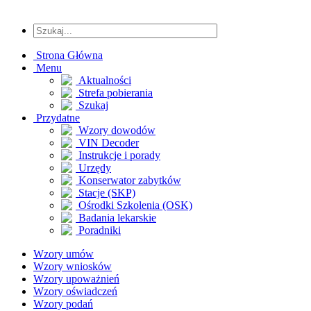
Strona Główna
Menu
Aktualności
Strefa pobierania
Szukaj
Przydatne
Wzory dowodów
VIN Decoder
Instrukcje i porady
Urzędy
Konserwator zabytków
Stacje (SKP)
Ośrodki Szkolenia (OSK)
Badania lekarskie
Poradniki
Wzory umów
Wzory wniosków
Wzory upoważnień
Wzory oświadczeń
Wzory podań