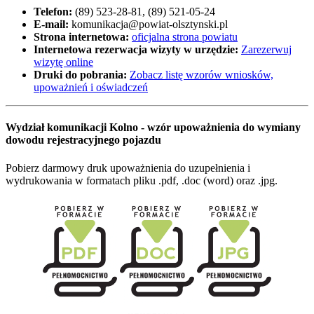
Telefon:
(89) 523-28-81, (89) 521-05-24
E-mail:
komunikacja@powiat-olsztynski.pl
Strona internetowa:
oficjalna strona powiatu
Internetowa rezerwacja wizyty w urzędzie:
Zarezerwuj
wizytę online
Druki do pobrania:
Zobacz listę wzorów wniosków,
upoważnień i oświadczeń
Wydział komunikacji Kolno - wzór upoważnienia do wymiany
dowodu rejestracyjnego pojazdu
Pobierz darmowy druk upoważnienia do uzupełnienia i
wydrukowania w formatach pliku .pdf, .doc (word) oraz .jpg.