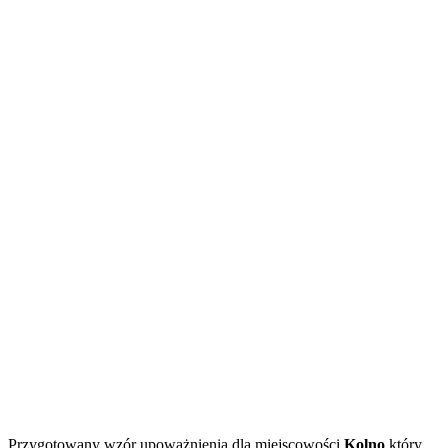
Przygotowany wzór upoważnienia dla miejscowości
Kolno
który