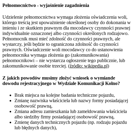
Pełnomocnictwo - wyjaśnienie zagadnienia
Udzielenie pełnomocnictwa wymaga złożenia oświadczenia woli,
którego treścią jest upoważnienie określonej osoby do dokonania w
imieniu i ze skutkiem prawnym dla mocodawcy czynności prawnej
indywidualnie oznaczonej albo czynności określonych rodzajowo.
Pełnomocnik musi mieć zdolność do czynności prawnych, ale
wystarczy, jeśli będzie to ograniczona zdolność do czynności
prawnych. Oświadczenie woli mocodawcy co do ustanowienia
pełnomocnika wymaga złożenia go (zakomunikowania)
pełnomocnikowi – nie wystarcza ogłoszenie tego publicznie, lub
zakomunikowanie osobie trzeciej.
(źródło: wikipedia.pl)
Z jakich powodów musimy złożyć wniosek o wymiande
dowodu rejestracyjnego w Wydziale Komunikacji Kolno?
Brak miejsca na kolejne badania techniczne pojazdu,
Zmianę nazwiska właściciela lub nazwy formy posiadającej
osobowość prawną,
Zmiana adresu zamieszkania lub zameldowania właściciela
albo siedziby firmy posiadającej osobowość prawną,
Zmienę danych technicznych pojazdu (np. rodzaju pojazdu
lub błędnych danych),