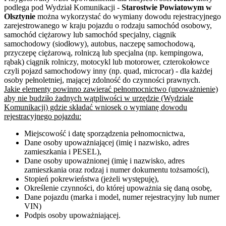
podlega pod Wydział Komunikacji -
Starostwie Powiatowym w
Olsztynie
można wykorzystać do wymiany dowodu rejestracyjnego
zarejestrowanego w kraju pojazdu o rodzaju samochód osobowy,
samochód ciężarowy lub samochód specjalny, ciągnik
samochodowy (siodłowy), autobus, naczepę samochodową,
przyczepę ciężarową, rolniczą lub specjalna (np. kempingowa,
rąbak) ciągnik rolniczy, motocykl lub motorower, czterokołowce
czyli pojazd samochodowy inny (np. quad, microcar) - dla każdej
osoby pełnoletniej, mającej zdolność do czynności prawnych.
Jakie elementy powinno zawierać pełnomocnictwo (upoważnienie)
aby nie budziło żadnych wątpliwości w urzędzie (Wydziale
Komunikacji) gdzie składać wniosek o wymianę dowodu
rejestracyjnego pojazdu:
Miejscowość i datę sporządzenia pełnomocnictwa,
Dane osoby upoważniającej (imię i nazwisko, adres
zamieszkania i PESEL),
Dane osoby upoważnionej (imię i nazwisko, adres
zamieszkania oraz rodzaj i numer dokumentu tożsamości),
Stopień pokrewieństwa (jeżeli występuję),
Określenie czynności, do której upoważnia się daną osobę,
Dane pojazdu (marka i model, numer rejestracyjny lub numer
VIN)
Podpis osoby upoważniającej.