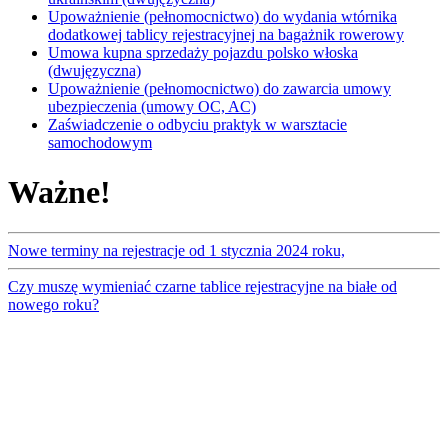
Upoważnienie (pełnomocnictwo) do wydania wtórnika
dodatkowej tablicy rejestracyjnej na bagażnik rowerowy
Umowa kupna sprzedaży pojazdu polsko włoska
(dwujęzyczna)
Upoważnienie (pełnomocnictwo) do zawarcia umowy
ubezpieczenia (umowy OC, AC)
Zaświadczenie o odbyciu praktyk w warsztacie
samochodowym
Ważne!
Nowe terminy na rejestracje od 1 stycznia 2024 roku,
Czy muszę wymieniać czarne tablice rejestracyjne na białe od
nowego roku?