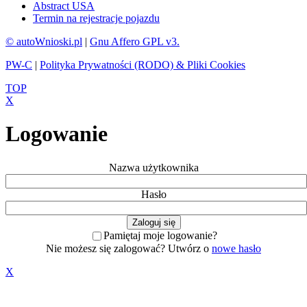
Abstract USA
Termin na rejestracje pojazdu
© autoWnioski.pl
|
Gnu Affero GPL v3.
PW-C
|
Polityka Prywatności (RODO) & Pliki Cookies
TOP
X
Logowanie
Nazwa użytkownika
Hasło
Pamiętaj moje logowanie?
Nie możesz się zalogować? Utwórz o
nowe hasło
X