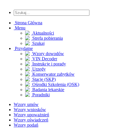
Strona Główna
Menu
Aktualności
Strefa pobierania
Szukaj
Przydatne
Wzory dowodów
VIN Decoder
Instrukcje i porady
Urzędy
Konserwator zabytków
Stacje (SKP)
Ośrodki Szkolenia (OSK)
Badania lekarskie
Poradniki
Wzory umów
Wzory wniosków
Wzory upoważnień
Wzory oświadczeń
Wzory podań