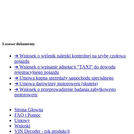
Losowe dokumenty
➔ Wniosek o wtórnik nalepki kontrolnej na szybę czołową
pojazdu
➔ Wniosek o wpisanie adnotacji "TAXI" do dowodu
rejestracyjnego pojazdu
➔ Umowa kupna sprzedaży samochodu specjalnego
➔ Umowa darowizny motoroweru (skutera)
➔ Wniosek o przeprowadzenie badania zabytkowego
motoroweru
Strona Głowna
FAQ i Pomoc
Umowy
Wnioski
VIN Decoder - rok produkcji