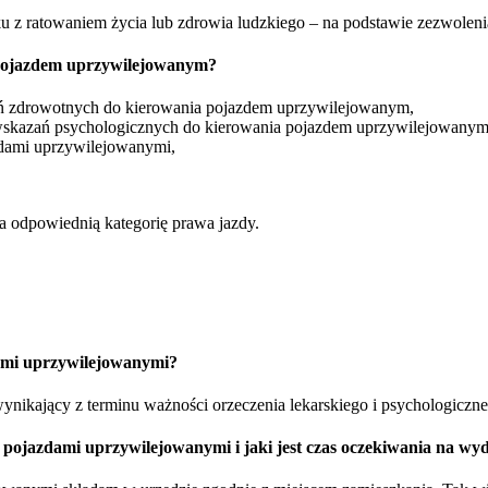
zku z ratowaniem życia lub zdrowia ludzkiego – na podstawie zezwole
pojazdem uprzywilejowanym?
ań zdrowotnych do kierowania pojazdem uprzywilejowanym,
wskazań psychologicznych do kierowania pojazdem uprzywilejowanym
zdami uprzywilejowanymi,
a odpowiednią kategorię prawa jazdy.
dami uprzywilejowanymi?
 wynikający z terminu ważności orzeczenia lekarskiego i psychologiczn
e pojazdami uprzywilejowanymi i jaki jest czas oczekiwania na w