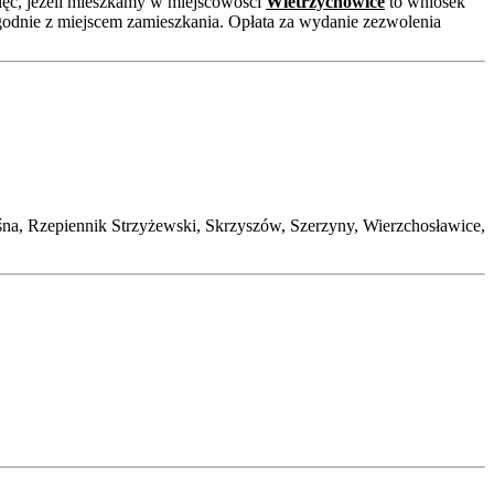
ięc, jeżeli mieszkamy w miejscowości
Wietrzychowice
to wniosek
godnie z miejscem zamieszkania. Opłata za wydanie zezwolenia
na, Rzepiennik Strzyżewski, Skrzyszów, Szerzyny, Wierzchosławice,