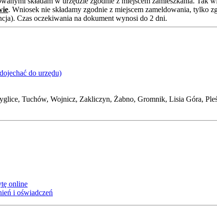
owanymi składam w urzędzie zgodnie z miejscem zamieszkania. Tak w
wie
. Wniosek nie składamy zgodnie z miejscem zameldowania, tylko z
encja). Czas oczekiwania na dokument wynosi do 2 dni.
 dojechać do urzędu)
glice, Tuchów, Wojnicz, Zakliczyn, Żabno, Gromnik, Lisia Góra, Pleś
tę online
ień i oświadczeń