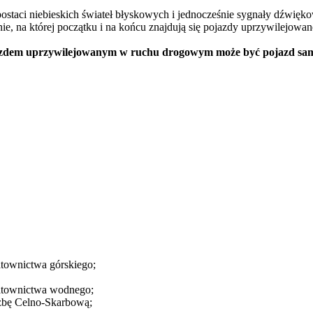
postaci niebieskich świateł błyskowych i jednocześnie sygnały dźwięk
ie, na której początku i na końcu znajdują się pojazdy uprzywilejow
pojazdem uprzywilejowanym w ruchu drogowym może być pojazd s
townictwa górskiego;
atownictwa wodnego;
żbę Celno-Skarbową;