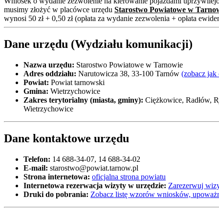
Wniosek o wydanie zezwolenie na kierowanie pojazdami uprzywilej
musimy złożyć w placówce urzędu
Starostwo Powiatowe w Tarno
wynosi 50 zł + 0,50 zł (opłata za wydanie zezwolenia + opłata ewid
Dane urzędu (Wydziału komunikacji)
Nazwa urzędu:
Starostwo Powiatowe w Tarnowie
Adres oddziału:
Narutowicza 38, 33-100 Tarnów
(zobacz jak
Powiat:
Powiat tarnowski
Gmina:
Wietrzychowice
Zakres terytorialny (miasta, gminy):
Ciężkowice, Radłów, Ry
Wietrzychowice
Dane kontaktowe urzędu
Telefon:
14 688-34-07, 14 688-34-02
E-mail:
starostwo@powiat.tarnow.pl
Strona internetowa:
oficjalna strona powiatu
Internetowa rezerwacja wizyty w urzędzie:
Zarezerwuj wizy
Druki do pobrania:
Zobacz listę wzorów wniosków, upoważn