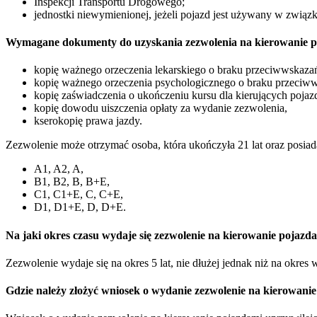
Inspekcji Transportu Drogowego;
jednostki niewymienionej, jeżeli pojazd jest używany w zwią
Wymagane dokumenty do uzyskania zezwolenia na kierowanie 
kopię ważnego orzeczenia lekarskiego o braku przeciwwskaz
kopię ważnego orzeczenia psychologicznego o braku przeciw
kopię zaświadczenia o ukończeniu kursu dla kierujących poja
kopię dowodu uiszczenia opłaty za wydanie zezwolenia,
kserokopię prawa jazdy.
Zezwolenie może otrzymać osoba, która ukończyła 21 lat oraz posiad
A1, A2, A,
B1, B2, B, B+E,
C1, C1+E, C, C+E,
D1, D1+E, D, D+E.
Na jaki okres czasu wydaje się zezwolenie na kierowanie pojaz
Zezwolenie wydaje się na okres 5 lat, nie dłużej jednak niż na okres
Gdzie należy złożyć wniosek o wydanie zezwolenie na kierowani