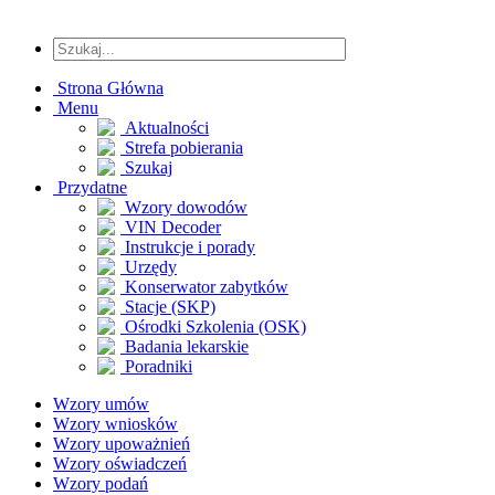
Strona Główna
Menu
Aktualności
Strefa pobierania
Szukaj
Przydatne
Wzory dowodów
VIN Decoder
Instrukcje i porady
Urzędy
Konserwator zabytków
Stacje (SKP)
Ośrodki Szkolenia (OSK)
Badania lekarskie
Poradniki
Wzory umów
Wzory wniosków
Wzory upoważnień
Wzory oświadczeń
Wzory podań