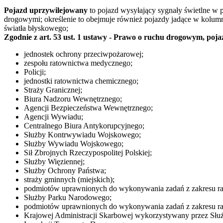
Pojazd uprzywilejowany
to pojazd wysyłający sygnały świetlne w 
drogowymi; określenie to obejmuje również pojazdy jadące w kolumn
światła błyskowego;
Zgodnie z art. 53 ust. 1 ustawy - Prawo o ruchu drogowym, 
jednostek ochrony przeciwpożarowej;
zespołu ratownictwa medycznego;
Policji;
jednostki ratownictwa chemicznego;
Straży Granicznej;
Biura Nadzoru Wewnętrznego;
Agencji Bezpieczeństwa Wewnętrznego;
Agencji Wywiadu;
Centralnego Biura Antykorupcyjnego;
Służby Kontrwywiadu Wojskowego;
Służby Wywiadu Wojskowego;
Sił Zbrojnych Rzeczypospolitej Polskiej;
Służby Więziennej;
Służby Ochrony Państwa;
straży gminnych (miejskich);
podmiotów uprawnionych do wykonywania zadań z zakresu ra
Służby Parku Narodowego;
podmiotów uprawnionych do wykonywania zadań z zakresu r
Krajowej Administracji Skarbowej wykorzystywany przez Słu