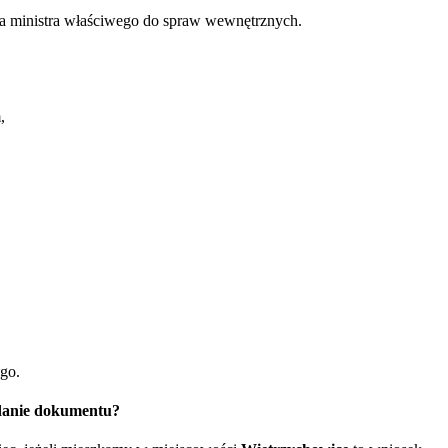
nia ministra właściwego do spraw wewnętrznych.
,
ego.
ydanie dokumentu?