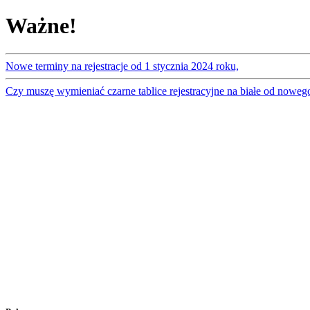
Ważne!
Nowe terminy na rejestracje od 1 stycznia 2024 roku,
Czy muszę wymieniać czarne tablice rejestracyjne na białe od noweg