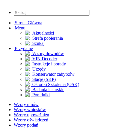
Strona Główna
Menu
Aktualności
Strefa pobierania
Szukaj
Przydatne
Wzory dowodów
VIN Decoder
Instrukcje i porady
Urzędy
Konserwator zabytków
Stacje (SKP)
Ośrodki Szkolenia (OSK)
Badania lekarskie
Poradniki
Wzory umów
Wzory wniosków
Wzory upoważnień
Wzory oświadczeń
Wzory podań