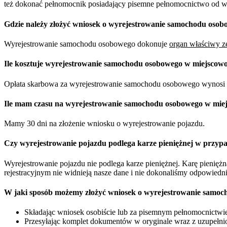
też dokonać pełnomocnik posiadający pisemne pełnomocnictwo od właś
Gdzie należy złożyć wniosek o wyrejestrowanie samochodu osob
Wyrejestrowanie samochodu osobowego dokonuje
organ właściwy ze
Ile kosztuje wyrejestrowanie samochodu osobowego w miejscowo
Opłata skarbowa za wyrejestrowanie samochodu osobowego wynosi 
Ile mam czasu na wyrejestrowanie samochodu osobowego w mie
Mamy 30 dni na złożenie wniosku o wyrejestrowanie pojazdu.
Czy wyrejestrowanie pojazdu podlega karze pieniężnej w przypa
Wyrejestrowanie pojazdu nie podlega karze pieniężnej. Karę pienię
rejestracyjnym nie widnieją nasze dane i nie dokonaliśmy odpowiedn
W jaki sposób możemy złożyć wniosek o wyrejestrowanie samoc
Składając wniosek osobiście lub za pisemnym pełnomocnictwie 
Przesyłając komplet dokumentów w oryginale wraz z uzupełnio