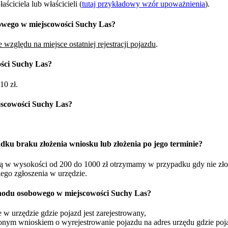
ciciela lub właścicieli (
tutaj przykładowy wzór upoważnienia
).
owego w miejscowości Suchy Las?
 względu na miejsce ostatniej rejestracji pojazdu
.
ści Suchy Las?
10 zł.
jscowości Suchy Las?
dku braku złożenia wniosku lub złożenia po jego terminie?
żną w wysokości od 200 do 1000 zł otrzymamy w przypadku gdy nie zł
iego zgłoszenia w urzędzie.
hodu osobowego w miejscowości Suchy Las?
w urzędzie gdzie pojazd jest zarejestrowany,
nym wnioskiem o wyrejestrowanie pojazdu na adres urzędu gdzie pojaz