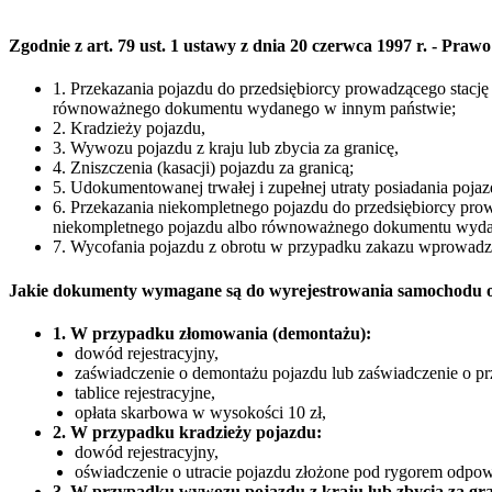
Zgodnie z art. 79 ust. 1 ustawy z dnia 20 czerwca 1997 r. - P
1. Przekazania pojazdu do przedsiębiorcy prowadzącego stacj
równoważnego dokumentu wydanego w innym państwie;
2. Kradzieży pojazdu,
3. Wywozu pojazdu z kraju lub zbycia za granicę,
4. Zniszczenia (kasacji) pojazdu za granicą;
5. Udokumentowanej trwałej i zupełnej utraty posiadania poja
6. Przekazania niekompletnego pojazdu do przedsiębiorcy pro
niekompletnego pojazdu albo równoważnego dokumentu wyda
7. Wycofania pojazdu z obrotu w przypadku zakazu wprowad
Jakie dokumenty wymagane są do wyrejestrowania samochodu 
1. W przypadku złomowania (demontażu):
dowód rejestracyjny,
zaświadczenie o demontażu pojazdu lub zaświadczenie o pr
tablice rejestracyjne,
opłata skarbowa w wysokości 10 zł,
2. W przypadku kradzieży pojazdu:
dowód rejestracyjny,
oświadczenie o utracie pojazdu złożone pod rygorem odpowi
3. W przypadku wywozu pojazdu z kraju lub zbycia za gra