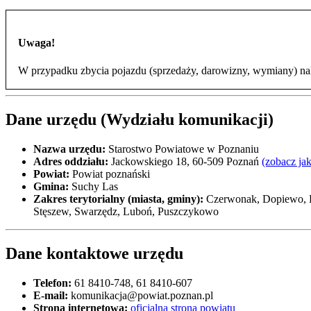
Uwaga!
W przypadku zbycia pojazdu (sprzedaży, darowizny, wymiany) nal
Dane urzędu (Wydziału komunikacji)
Nazwa urzędu:
Starostwo Powiatowe w Poznaniu
Adres oddziału:
Jackowskiego 18, 60-509 Poznań
(zobacz ja
Powiat:
Powiat poznański
Gmina:
Suchy Las
Zakres terytorialny (miasta, gminy):
Czerwonak, Dopiewo, Kl
Stęszew, Swarzędz, Luboń, Puszczykowo
Dane kontaktowe urzędu
Telefon:
61 8410-748, 61 8410-607
E-mail:
komunikacja@powiat.poznan.pl
Strona internetowa:
oficjalna strona powiatu