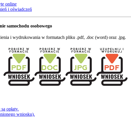
tę online
ień i oświadczeń
anie samochodu osobowego
nia i wydrukowania w formatach pliku .pdf, .doc (word) oraz .jpg.
są opłaty.
łnionego wniosku).