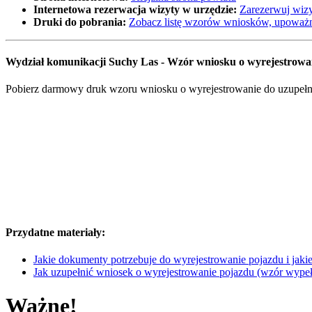
Internetowa rezerwacja wizyty w urzędzie:
Zarezerwuj wizy
Druki do pobrania:
Zobacz listę wzorów wniosków, upoważn
Wydział komunikacji Suchy Las - Wzór wniosku o wyrejestrow
Pobierz darmowy druk wzoru wniosku o wyrejestrowanie do uzupełnie
Przydatne materiały:
Jakie dokumenty potrzebuje do wyrejestrowanie pojazdu i jakie 
Jak uzupełnić wniosek o wyrejestrowanie pojazdu (wzór wype
Ważne!