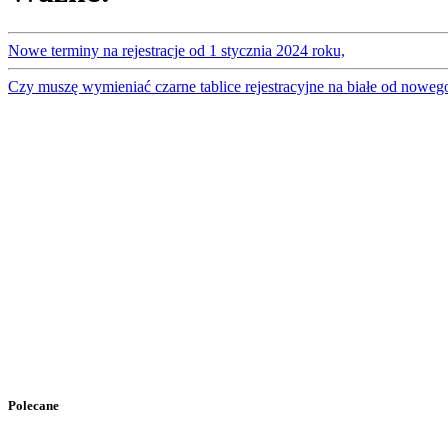
Nowe terminy na rejestracje od 1 stycznia 2024 roku,
Czy muszę wymieniać czarne tablice rejestracyjne na białe od noweg
Polecane