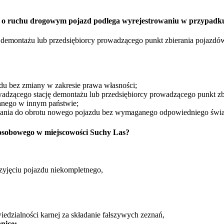
rawo o ruchu drogowym pojazd podlega wyrejestrowaniu w przypadk
ę demontażu lub przedsiębiorcy prowadzącego punkt zbierania pojazdó
zdu bez zmiany w zakresie prawa własności;
wadzącego stację demontażu lub przedsiębiorcy prowadzącego punkt zb
nego w innym państwie;
zania do obrotu nowego pojazdu bez wymaganego odpowiedniego świ
osobowego w miejscowości Suchy Las?
zyjęciu pojazdu niekompletnego,
edzialności karnej za składanie fałszywych zeznań,
nicę: