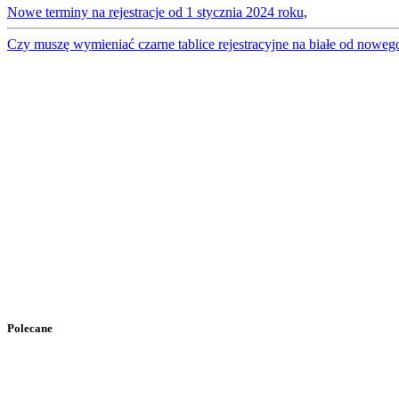
Nowe terminy na rejestracje od 1 stycznia 2024 roku,
Czy muszę wymieniać czarne tablice rejestracyjne na białe od noweg
Polecane