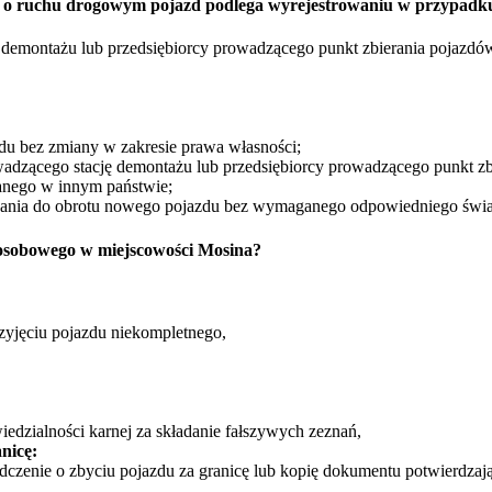
rawo o ruchu drogowym pojazd podlega wyrejestrowaniu w przypadk
ę demontażu lub przedsiębiorcy prowadzącego punkt zbierania pojazdó
zdu bez zmiany w zakresie prawa własności;
wadzącego stację demontażu lub przedsiębiorcy prowadzącego punkt zb
nego w innym państwie;
zania do obrotu nowego pojazdu bez wymaganego odpowiedniego świ
osobowego w miejscowości Mosina?
zyjęciu pojazdu niekompletnego,
edzialności karnej za składanie fałszywych zeznań,
nicę:
dczenie o zbyciu pojazdu za granicę lub kopię dokumentu potwierdzają