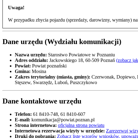
Uwaga!
W przypadku zbycia pojazdu (sprzedaży, darowizny, wymiany) nal
Dane urzędu (Wydziału komunikacji)
Nazwa urzędu:
Starostwo Powiatowe w Poznaniu
Adres oddziału:
Jackowskiego 18, 60-509 Poznań
(zobacz ja
Powiat:
Powiat poznański
Gmina:
Mosina
Zakres terytorialny (miasta, gminy):
Czerwonak, Dopiewo, Kl
Stęszew, Swarzędz, Luboń, Puszczykowo
Dane kontaktowe urzędu
Telefon:
61 8410-748, 61 8410-607
E-mail:
komunikacja@powiat.poznan.pl
Strona internetowa:
oficjalna strona powiatu
Internetowa rezerwacja wizyty w urzędzie:
Zarezerwuj wizy
Druki do pobrania:
Zobacz listę wzorów wniosków, upoważn