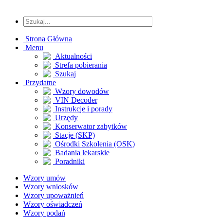
Strona Główna
Menu
Aktualności
Strefa pobierania
Szukaj
Przydatne
Wzory dowodów
VIN Decoder
Instrukcje i porady
Urzędy
Konserwator zabytków
Stacje (SKP)
Ośrodki Szkolenia (OSK)
Badania lekarskie
Poradniki
Wzory umów
Wzory wniosków
Wzory upoważnień
Wzory oświadczeń
Wzory podań