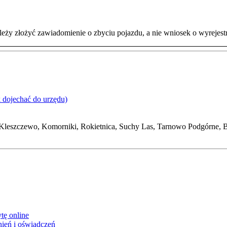
eży złożyć zawiadomienie o zbyciu pojazdu, a nie wniosek o wyrejes
k dojechać do urzędu)
eszczewo, Komorniki, Rokietnica, Suchy Las, Tarnowo Podgórne, Bu
tę online
ień i oświadczeń