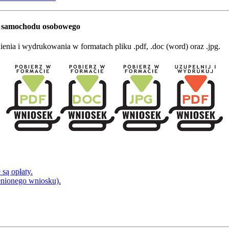
e samochodu osobowego
nia i wydrukowania w formatach pliku .pdf, .doc (word) oraz .jpg.
są opłaty.
łnionego wniosku).