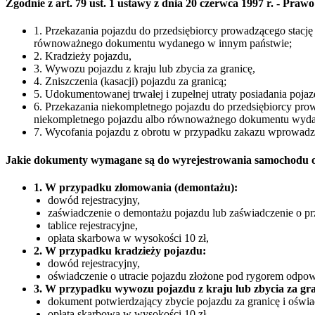
Zgodnie z art. 79 ust. 1 ustawy z dnia 20 czerwca 1997 r. - P
1. Przekazania pojazdu do przedsiębiorcy prowadzącego stacj
równoważnego dokumentu wydanego w innym państwie;
2. Kradzieży pojazdu,
3. Wywozu pojazdu z kraju lub zbycia za granicę,
4. Zniszczenia (kasacji) pojazdu za granicą;
5. Udokumentowanej trwałej i zupełnej utraty posiadania poja
6. Przekazania niekompletnego pojazdu do przedsiębiorcy pro
niekompletnego pojazdu albo równoważnego dokumentu wyda
7. Wycofania pojazdu z obrotu w przypadku zakazu wprowad
Jakie dokumenty wymagane są do wyrejestrowania samochodu 
1. W przypadku złomowania (demontażu):
dowód rejestracyjny,
zaświadczenie o demontażu pojazdu lub zaświadczenie o pr
tablice rejestracyjne,
opłata skarbowa w wysokości 10 zł,
2. W przypadku kradzieży pojazdu:
dowód rejestracyjny,
oświadczenie o utracie pojazdu złożone pod rygorem odpowi
3. W przypadku wywozu pojazdu z kraju lub zbycia za gra
dokument potwierdzający zbycie pojazdu za granicę i oświa
opłata skarbowa w wysokości 10 zł,