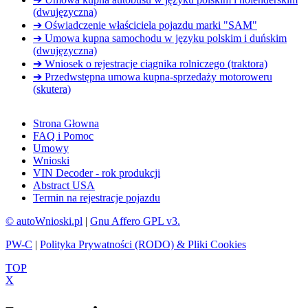
(dwujęzyczna)
➔ Oświadczenie właściciela pojazdu marki "SAM"
➔ Umowa kupna samochodu w języku polskim i duńskim
(dwujęzyczna)
➔ Wniosek o rejestracje ciągnika rolniczego (traktora)
➔ Przedwstępna umowa kupna-sprzedaży motoroweru
(skutera)
Strona Głowna
FAQ i Pomoc
Umowy
Wnioski
VIN Decoder - rok produkcji
Abstract USA
Termin na rejestracje pojazdu
© autoWnioski.pl
|
Gnu Affero GPL v3.
PW-C
|
Polityka Prywatności (RODO) & Pliki Cookies
TOP
X