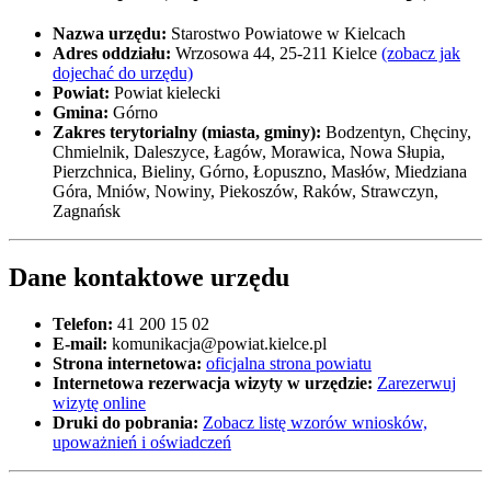
Nazwa urzędu:
Starostwo Powiatowe w Kielcach
Adres oddziału:
Wrzosowa 44, 25-211 Kielce
(zobacz jak
dojechać do urzędu)
Powiat:
Powiat kielecki
Gmina:
Górno
Zakres terytorialny (miasta, gminy):
Bodzentyn, Chęciny,
Chmielnik, Daleszyce, Łagów, Morawica, Nowa Słupia,
Pierzchnica, Bieliny, Górno, Łopuszno, Masłów, Miedziana
Góra, Mniów, Nowiny, Piekoszów, Raków, Strawczyn,
Zagnańsk
Dane kontaktowe urzędu
Telefon:
41 200 15 02
E-mail:
komunikacja@powiat.kielce.pl
Strona internetowa:
oficjalna strona powiatu
Internetowa rezerwacja wizyty w urzędzie:
Zarezerwuj
wizytę online
Druki do pobrania:
Zobacz listę wzorów wniosków,
upoważnień i oświadczeń