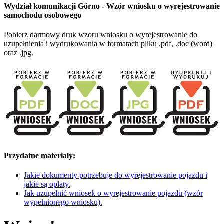
Wydział komunikacji Górno - Wzór wniosku o wyrejestrowanie
samochodu osobowego
Pobierz darmowy druk wzoru wniosku o wyrejestrowanie do
uzupełnienia i wydrukowania w formatach pliku .pdf, .doc (word)
oraz .jpg.
Przydatne materiały:
Jakie dokumenty potrzebuje do wyrejestrowanie pojazdu i
jakie są opłaty.
Jak uzupełnić wniosek o wyrejestrowanie pojazdu (wzór
wypełnionego wniosku).