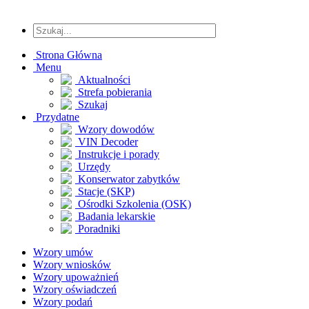
Strona Główna
Menu
Aktualności
Strefa pobierania
Szukaj
Przydatne
Wzory dowodów
VIN Decoder
Instrukcje i porady
Urzędy
Konserwator zabytków
Stacje (SKP)
Ośrodki Szkolenia (OSK)
Badania lekarskie
Poradniki
Wzory umów
Wzory wniosków
Wzory upoważnień
Wzory oświadczeń
Wzory podań