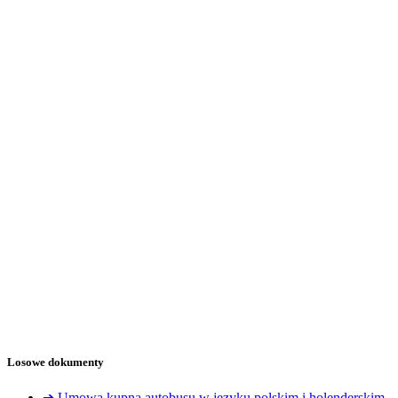
Losowe dokumenty
➔ Umowa kupna autobusu w języku polskim i holenderskim