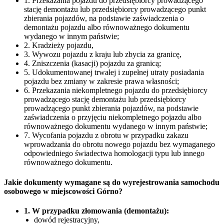
1. Przekazania pojazdu do przedsiębiorcy prowadzącego
stację demontażu lub przedsiębiorcy prowadzącego punkt
zbierania pojazdów, na podstawie zaświadczenia o
demontażu pojazdu albo równoważnego dokumentu
wydanego w innym państwie;
2. Kradzieży pojazdu,
3. Wywozu pojazdu z kraju lub zbycia za granicę,
4. Zniszczenia (kasacji) pojazdu za granicą;
5. Udokumentowanej trwałej i zupełnej utraty posiadania
pojazdu bez zmiany w zakresie prawa własności;
6. Przekazania niekompletnego pojazdu do przedsiębiorcy
prowadzącego stację demontażu lub przedsiębiorcy
prowadzącego punkt zbierania pojazdów, na podstawie
zaświadczenia o przyjęciu niekompletnego pojazdu albo
równoważnego dokumentu wydanego w innym państwie;
7. Wycofania pojazdu z obrotu w przypadku zakazu
wprowadzania do obrotu nowego pojazdu bez wymaganego
odpowiedniego świadectwa homologacji typu lub innego
równoważnego dokumentu.
Jakie dokumenty wymagane są do wyrejestrowania samochodu
osobowego w miejscowości Górno?
1. W przypadku złomowania (demontażu):
dowód rejestracyjny,