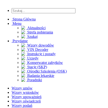
Strona Główna
Menu
Aktualności
Strefa pobierania
Szukaj
Przydatne
Wzory dowodów
VIN Decoder
Instrukcje i porady
Urzędy
Konserwator zabytków
Stacje (SKP)
Ośrodki Szkolenia (OSK)
Badania lekarskie
Poradniki
Wzory umów
Wzory wniosków
Wzory upoważnień
Wzory oświadczeń
Wzory podań