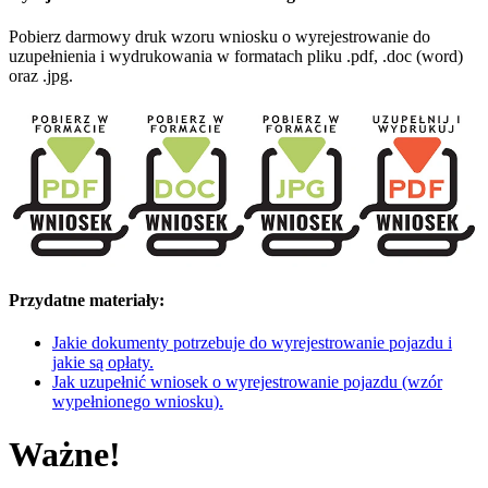
Pobierz darmowy druk wzoru wniosku o wyrejestrowanie do
uzupełnienia i wydrukowania w formatach pliku .pdf, .doc (word)
oraz .jpg.
Przydatne materiały:
Jakie dokumenty potrzebuje do wyrejestrowanie pojazdu i
jakie są opłaty.
Jak uzupełnić wniosek o wyrejestrowanie pojazdu (wzór
wypełnionego wniosku).
Ważne!