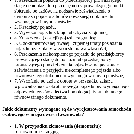
1. Przekazania pojazdu do przedsiębiorcy prowadzącego
stację demontażu lub przedsiębiorcy prowadzącego punkt
zbierania pojazdów, na podstawie zaświadczenia o
demontażu pojazdu albo równoważnego dokumentu
wydanego w innym państwie;
2. Kradzieży pojazdu,
3. Wywozu pojazdu z kraju lub zbycia za granicę,
4. Zniszczenia (kasacji) pojazdu za granicą;
5. Udokumentowanej trwałej i zupełnej utraty posiadania
pojazdu bez zmiany w zakresie prawa własności;
6. Przekazania niekompletnego pojazdu do przedsiębiorcy
prowadzącego stację demontażu lub przedsiębiorcy
prowadzącego punkt zbierania pojazdów, na podstawie
zaświadczenia o przyjęciu niekompletnego pojazdu albo
równoważnego dokumentu wydanego w innym państwie;
7. Wycofania pojazdu z obrotu w przypadku zakazu
wprowadzania do obrotu nowego pojazdu bez wymaganego
odpowiedniego świadectwa homologacji typu lub innego
równoważnego dokumentu.
Jakie dokumenty wymagane są do wyrejestrowania samochodu
osobowego w miejscowości Lesznowola?
1. W przypadku złomowania (demontażu):
dowód rejestracyjny,