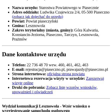
Nazwa urzędu:
Starostwa Powiatowego w Piasecznie
Adres oddziału:
Ludwika Czajewicza 2/4, 05-500 Piaseczno
(zobacz jak dojechać do urzędu)
Powiat:
Powiat piaseczyński
Gmina:
Lesznowola
Zakres terytorialny (miasta, gminy):
Góra Kalwaria,
Konstancin-Jeziorna, Piaseczno, Tarczyn, Lesznowola,
Prażmów
Dane kontaktowe urzędu
Telefon:
22 736 48 70 wew. 460, 461, 462, 463
E-mail:
rejestracja@piaseczno.pl, prawajazdy@piaseczno.pl
Strona internetowa:
oficjalna strona powiatu
Internetowa rezerwacja wizyty w urzędzie:
Zarezerwuj
wizytę online
Druki do pobrania:
Zobacz listę wzorów wniosków,
upoważnień i oświadczeń
Wydział komunikacji Lesznowola - Wzór wniosku o
wyrejestrowanie samochodu osobowego