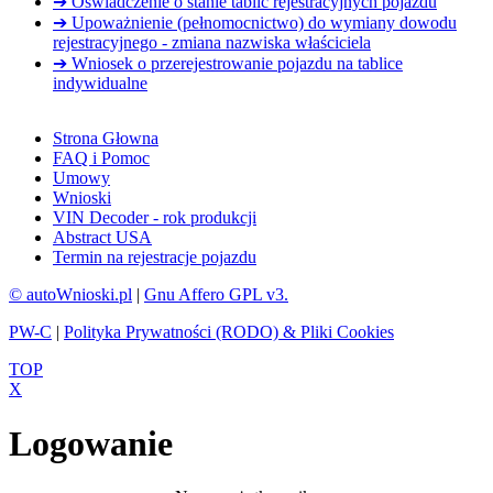
➔ Oświadczenie o stanie tablic rejestracyjnych pojazdu
➔ Upoważnienie (pełnomocnictwo) do wymiany dowodu
rejestracyjnego - zmiana nazwiska właściciela
➔ Wniosek o przerejestrowanie pojazdu na tablice
indywidualne
Strona Głowna
FAQ i Pomoc
Umowy
Wnioski
VIN Decoder - rok produkcji
Abstract USA
Termin na rejestracje pojazdu
© autoWnioski.pl
|
Gnu Affero GPL v3.
PW-C
|
Polityka Prywatności (RODO) & Pliki Cookies
TOP
X
Logowanie