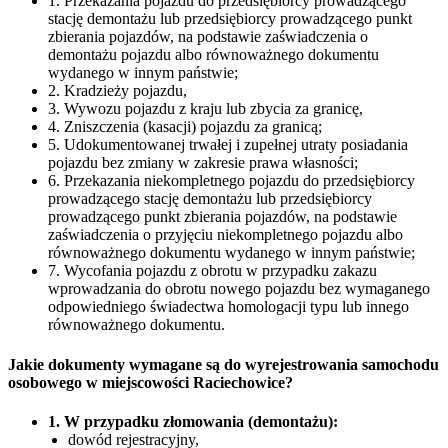
1. Przekazania pojazdu do przedsiębiorcy prowadzącego
stację demontażu lub przedsiębiorcy prowadzącego punkt
zbierania pojazdów, na podstawie zaświadczenia o
demontażu pojazdu albo równoważnego dokumentu
wydanego w innym państwie;
2. Kradzieży pojazdu,
3. Wywozu pojazdu z kraju lub zbycia za granicę,
4. Zniszczenia (kasacji) pojazdu za granicą;
5. Udokumentowanej trwałej i zupełnej utraty posiadania
pojazdu bez zmiany w zakresie prawa własności;
6. Przekazania niekompletnego pojazdu do przedsiębiorcy
prowadzącego stację demontażu lub przedsiębiorcy
prowadzącego punkt zbierania pojazdów, na podstawie
zaświadczenia o przyjęciu niekompletnego pojazdu albo
równoważnego dokumentu wydanego w innym państwie;
7. Wycofania pojazdu z obrotu w przypadku zakazu
wprowadzania do obrotu nowego pojazdu bez wymaganego
odpowiedniego świadectwa homologacji typu lub innego
równoważnego dokumentu.
Jakie dokumenty wymagane są do wyrejestrowania samochodu
osobowego w miejscowości Raciechowice?
1. W przypadku złomowania (demontażu):
dowód rejestracyjny,