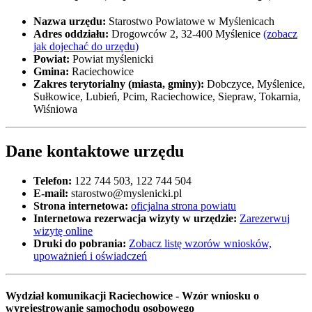
Nazwa urzędu:
Starostwo Powiatowe w Myślenicach
Adres oddziału:
Drogowców 2, 32-400 Myślenice
(zobacz
jak dojechać do urzędu)
Powiat:
Powiat myślenicki
Gmina:
Raciechowice
Zakres terytorialny (miasta, gminy):
Dobczyce, Myślenice,
Sułkowice, Lubień, Pcim, Raciechowice, Siepraw, Tokarnia,
Wiśniowa
Dane kontaktowe urzędu
Telefon:
122 744 503, 122 744 504
E-mail:
starostwo@myslenicki.pl
Strona internetowa:
oficjalna strona powiatu
Internetowa rezerwacja wizyty w urzędzie:
Zarezerwuj
wizytę online
Druki do pobrania:
Zobacz listę wzorów wniosków,
upoważnień i oświadczeń
Wydział komunikacji Raciechowice - Wzór wniosku o
wyrejestrowanie samochodu osobowego