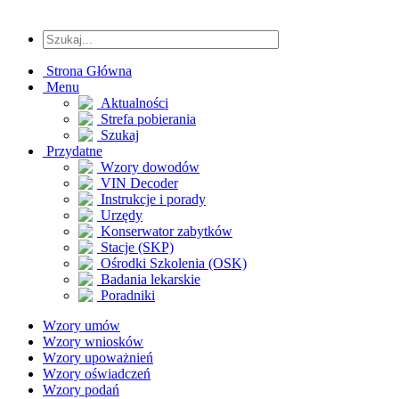
Strona Główna
Menu
Aktualności
Strefa pobierania
Szukaj
Przydatne
Wzory dowodów
VIN Decoder
Instrukcje i porady
Urzędy
Konserwator zabytków
Stacje (SKP)
Ośrodki Szkolenia (OSK)
Badania lekarskie
Poradniki
Wzory umów
Wzory wniosków
Wzory upoważnień
Wzory oświadczeń
Wzory podań