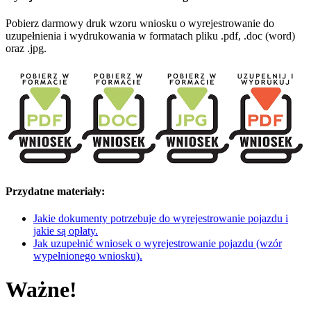
Pobierz darmowy druk wzoru wniosku o wyrejestrowanie do
uzupełnienia i wydrukowania w formatach pliku .pdf, .doc (word)
oraz .jpg.
Przydatne materiały:
Jakie dokumenty potrzebuje do wyrejestrowanie pojazdu i
jakie są opłaty.
Jak uzupełnić wniosek o wyrejestrowanie pojazdu (wzór
wypełnionego wniosku).
Ważne!