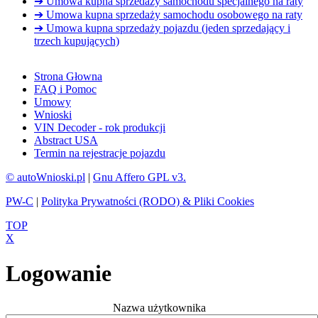
➔ Umowa kupna sprzedaży samochodu specjalnego na raty
➔ Umowa kupna sprzedaży samochodu osobowego na raty
➔ Umowa kupna sprzedaży pojazdu (jeden sprzedający i
trzech kupujących)
Strona Głowna
FAQ i Pomoc
Umowy
Wnioski
VIN Decoder - rok produkcji
Abstract USA
Termin na rejestracje pojazdu
© autoWnioski.pl
|
Gnu Affero GPL v3.
PW-C
|
Polityka Prywatności (RODO) & Pliki Cookies
TOP
X
Logowanie
Nazwa użytkownika