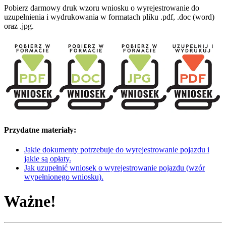
Pobierz darmowy druk wzoru wniosku o wyrejestrowanie do
uzupełnienia i wydrukowania w formatach pliku .pdf, .doc (word)
oraz .jpg.
Przydatne materiały:
Jakie dokumenty potrzebuje do wyrejestrowanie pojazdu i
jakie są opłaty.
Jak uzupełnić wniosek o wyrejestrowanie pojazdu (wzór
wypełnionego wniosku).
Ważne!