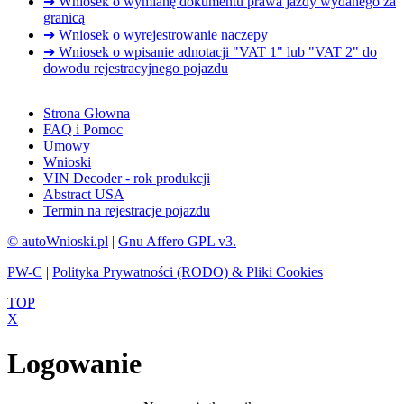
➔ Wniosek o wymianę dokumentu prawa jazdy wydanego za
granicą
➔ Wniosek o wyrejestrowanie naczepy
➔ Wniosek o wpisanie adnotacji "VAT 1" lub "VAT 2" do
dowodu rejestracyjnego pojazdu
Strona Głowna
FAQ i Pomoc
Umowy
Wnioski
VIN Decoder - rok produkcji
Abstract USA
Termin na rejestracje pojazdu
© autoWnioski.pl
|
Gnu Affero GPL v3.
PW-C
|
Polityka Prywatności (RODO) & Pliki Cookies
TOP
X
Logowanie