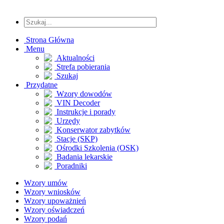
Strona Główna
Menu
Aktualności
Strefa pobierania
Szukaj
Przydatne
Wzory dowodów
VIN Decoder
Instrukcje i porady
Urzędy
Konserwator zabytków
Stacje (SKP)
Ośrodki Szkolenia (OSK)
Badania lekarskie
Poradniki
Wzory umów
Wzory wniosków
Wzory upoważnień
Wzory oświadczeń
Wzory podań