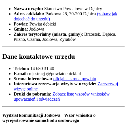
Nazwa urzędu:
Starostwo Powiatowe w Dębicy
Adres oddziału:
Parkowa 28, 39-200 Dębica
(zobacz jak
dojechać do urzędu)
Powiat:
Powiat dębicki
Gmina:
Jodłowa
Zakres terytorialny (miasta, gminy):
Brzostek, Dębica,
Pilzno, Czarna, Jodłowa, Żyraków
Dane kontaktowe urzędu
Telefon:
14 680 31 40
E-mail:
rejestracja@powiatdebicki.pl
Strona internetowa:
oficjalna strona powiatu
Internetowa rezerwacja wizyty w urzędzie:
Zarezerwuj
wizytę online
Druki do pobrania:
Zobacz listę wzorów wniosków,
upoważnień i oświadczeń
Wydział komunikacji Jodłowa - Wzór wniosku o
wyrejestrowanie samochodu osobowego