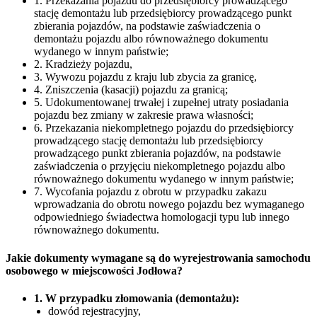
1. Przekazania pojazdu do przedsiębiorcy prowadzącego
stację demontażu lub przedsiębiorcy prowadzącego punkt
zbierania pojazdów, na podstawie zaświadczenia o
demontażu pojazdu albo równoważnego dokumentu
wydanego w innym państwie;
2. Kradzieży pojazdu,
3. Wywozu pojazdu z kraju lub zbycia za granicę,
4. Zniszczenia (kasacji) pojazdu za granicą;
5. Udokumentowanej trwałej i zupełnej utraty posiadania
pojazdu bez zmiany w zakresie prawa własności;
6. Przekazania niekompletnego pojazdu do przedsiębiorcy
prowadzącego stację demontażu lub przedsiębiorcy
prowadzącego punkt zbierania pojazdów, na podstawie
zaświadczenia o przyjęciu niekompletnego pojazdu albo
równoważnego dokumentu wydanego w innym państwie;
7. Wycofania pojazdu z obrotu w przypadku zakazu
wprowadzania do obrotu nowego pojazdu bez wymaganego
odpowiedniego świadectwa homologacji typu lub innego
równoważnego dokumentu.
Jakie dokumenty wymagane są do wyrejestrowania samochodu
osobowego w miejscowości Jodłowa?
1. W przypadku złomowania (demontażu):
dowód rejestracyjny,