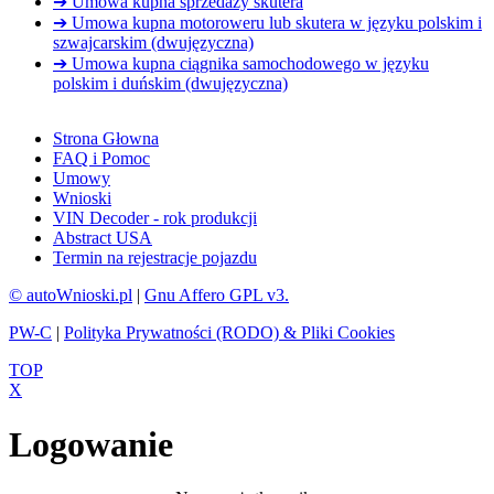
➔ Umowa kupna sprzedaży skutera
➔ Umowa kupna motoroweru lub skutera w języku polskim i
szwajcarskim (dwujęzyczna)
➔ Umowa kupna ciągnika samochodowego w języku
polskim i duńskim (dwujęzyczna)
Strona Głowna
FAQ i Pomoc
Umowy
Wnioski
VIN Decoder - rok produkcji
Abstract USA
Termin na rejestracje pojazdu
© autoWnioski.pl
|
Gnu Affero GPL v3.
PW-C
|
Polityka Prywatności (RODO) & Pliki Cookies
TOP
X
Logowanie