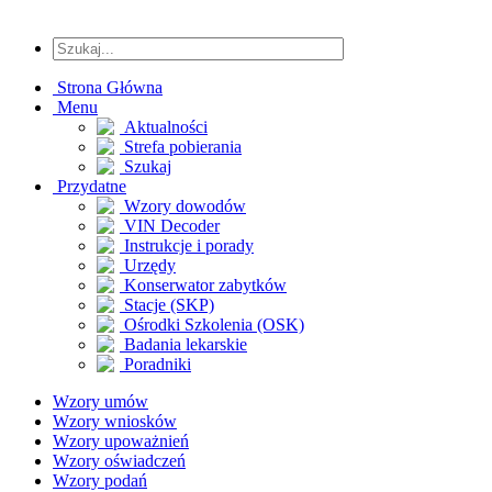
Strona Główna
Menu
Aktualności
Strefa pobierania
Szukaj
Przydatne
Wzory dowodów
VIN Decoder
Instrukcje i porady
Urzędy
Konserwator zabytków
Stacje (SKP)
Ośrodki Szkolenia (OSK)
Badania lekarskie
Poradniki
Wzory umów
Wzory wniosków
Wzory upoważnień
Wzory oświadczeń
Wzory podań