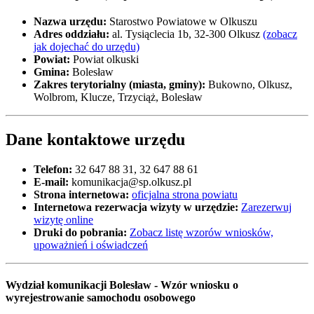
Nazwa urzędu:
Starostwo Powiatowe w Olkuszu
Adres oddziału:
al. Tysiąclecia 1b, 32-300 Olkusz
(zobacz
jak dojechać do urzędu)
Powiat:
Powiat olkuski
Gmina:
Bolesław
Zakres terytorialny (miasta, gminy):
Bukowno, Olkusz,
Wolbrom, Klucze, Trzyciąż, Bolesław
Dane kontaktowe urzędu
Telefon:
32 647 88 31, 32 647 88 61
E-mail:
komunikacja@sp.olkusz.pl
Strona internetowa:
oficjalna strona powiatu
Internetowa rezerwacja wizyty w urzędzie:
Zarezerwuj
wizytę online
Druki do pobrania:
Zobacz listę wzorów wniosków,
upoważnień i oświadczeń
Wydział komunikacji Bolesław - Wzór wniosku o
wyrejestrowanie samochodu osobowego