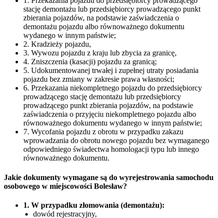
1. Przekazania pojazdu do przedsiębiorcy prowadzącego
stację demontażu lub przedsiębiorcy prowadzącego punkt
zbierania pojazdów, na podstawie zaświadczenia o
demontażu pojazdu albo równoważnego dokumentu
wydanego w innym państwie;
2. Kradzieży pojazdu,
3. Wywozu pojazdu z kraju lub zbycia za granicę,
4. Zniszczenia (kasacji) pojazdu za granicą;
5. Udokumentowanej trwałej i zupełnej utraty posiadania
pojazdu bez zmiany w zakresie prawa własności;
6. Przekazania niekompletnego pojazdu do przedsiębiorcy
prowadzącego stację demontażu lub przedsiębiorcy
prowadzącego punkt zbierania pojazdów, na podstawie
zaświadczenia o przyjęciu niekompletnego pojazdu albo
równoważnego dokumentu wydanego w innym państwie;
7. Wycofania pojazdu z obrotu w przypadku zakazu
wprowadzania do obrotu nowego pojazdu bez wymaganego
odpowiedniego świadectwa homologacji typu lub innego
równoważnego dokumentu.
Jakie dokumenty wymagane są do wyrejestrowania samochodu
osobowego w miejscowości Bolesław?
1. W przypadku złomowania (demontażu):
dowód rejestracyjny,