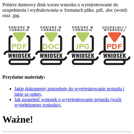
Pobierz darmowy druk wzoru wniosku o wyrejestrowanie do
uzupełnienia i wydrukowania w formatach pliku .pdf, .doc (word)
oraz .jpg.
Przydatne materiały:
Jakie dokumenty potrzebuje do wyrejestrowanie pojazdu i
jakie są opłaty.
Jak uzupełnić wniosek o wyrejestrowanie pojazdu (wzór
wypełnionego wniosku).
Ważne!