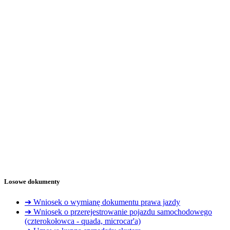
Losowe dokumenty
➔ Wniosek o wymianę dokumentu prawa jazdy
➔ Wniosek o przerejestrowanie pojazdu samochodowego
(czterokołowca - quada, microcar'a)