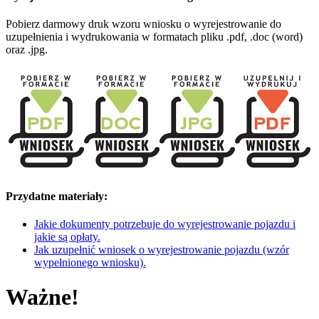
Pobierz darmowy druk wzoru wniosku o wyrejestrowanie do
uzupełnienia i wydrukowania w formatach pliku .pdf, .doc (word)
oraz .jpg.
Przydatne materiały:
Jakie dokumenty potrzebuje do wyrejestrowanie pojazdu i
jakie są opłaty.
Jak uzupełnić wniosek o wyrejestrowanie pojazdu (wzór
wypełnionego wniosku).
Ważne!