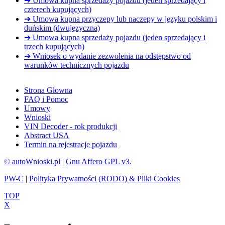
➔ Umowa kupna sprzedaży pojazdu (jeden sprzedający i
czterech kupujących)
➔ Umowa kupna przyczepy lub naczepy w języku polskim i
duńskim (dwujęzyczna)
➔ Umowa kupna sprzedaży pojazdu (jeden sprzedający i
trzech kupujących)
➔ Wniosek o wydanie zezwolenia na odstępstwo od
warunków technicznych pojazdu
Strona Głowna
FAQ i Pomoc
Umowy
Wnioski
VIN Decoder - rok produkcji
Abstract USA
Termin na rejestracje pojazdu
© autoWnioski.pl
|
Gnu Affero GPL v3.
PW-C
|
Polityka Prywatności (RODO) & Pliki Cookies
TOP
X