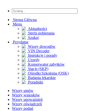
Strona Główna
Menu
Aktualności
Strefa pobierania
Szukaj
Przydatne
Wzory dowodów
VIN Decoder
Instrukcje i porady
Urzędy
Konserwator zabytków
Stacje (SKP)
Ośrodki Szkolenia (OSK)
Badania lekarskie
Poradniki
Wzory umów
Wzory wniosków
Wzory upoważnień
Wzory oświadczeń
Wzory podań