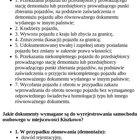
1. Przekazania pojazdu do przedsiębiorcy prowadzącego
stację demontażu lub przedsiębiorcy prowadzącego punkt
zbierania pojazdów, na podstawie zaświadczenia o
demontażu pojazdu albo równoważnego dokumentu
wydanego w innym państwie;
2. Kradzieży pojazdu,
3. Wywozu pojazdu z kraju lub zbycia za granicę,
4. Zniszczenia (kasacji) pojazdu za granicą;
5. Udokumentowanej trwałej i zupełnej utraty posiadania
pojazdu bez zmiany w zakresie prawa własności;
6. Przekazania niekompletnego pojazdu do przedsiębiorcy
prowadzącego stację demontażu lub przedsiębiorcy
prowadzącego punkt zbierania pojazdów, na podstawie
zaświadczenia o przyjęciu niekompletnego pojazdu albo
równoważnego dokumentu wydanego w innym państwie;
7. Wycofania pojazdu z obrotu w przypadku zakazu
wprowadzania do obrotu nowego pojazdu bez wymaganego
odpowiedniego świadectwa homologacji typu lub innego
równoważnego dokumentu.
Jakie dokumenty wymagane są do wyrejestrowania samochodu
osobowego w miejscowości Kiszkowo?
1. W przypadku złomowania (demontażu):
dowód rejestracyjny,