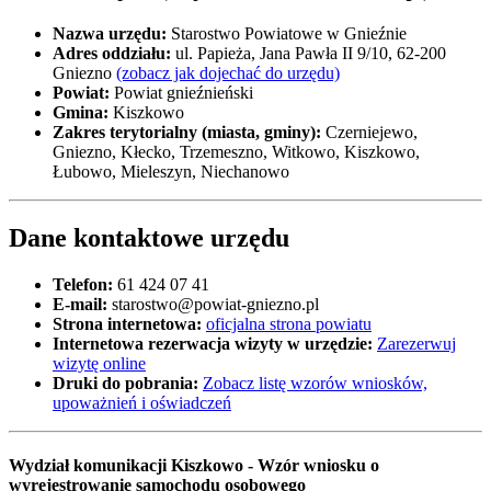
Nazwa urzędu:
Starostwo Powiatowe w Gnieźnie
Adres oddziału:
ul. Papieża, Jana Pawła II 9/10, 62-200
Gniezno
(zobacz jak dojechać do urzędu)
Powiat:
Powiat gnieźnieński
Gmina:
Kiszkowo
Zakres terytorialny (miasta, gminy):
Czerniejewo,
Gniezno, Kłecko, Trzemeszno, Witkowo, Kiszkowo,
Łubowo, Mieleszyn, Niechanowo
Dane kontaktowe urzędu
Telefon:
61 424 07 41
E-mail:
starostwo@powiat-gniezno.pl
Strona internetowa:
oficjalna strona powiatu
Internetowa rezerwacja wizyty w urzędzie:
Zarezerwuj
wizytę online
Druki do pobrania:
Zobacz listę wzorów wniosków,
upoważnień i oświadczeń
Wydział komunikacji Kiszkowo - Wzór wniosku o
wyrejestrowanie samochodu osobowego