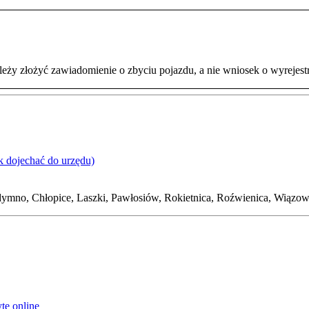
eży złożyć zawiadomienie o zbyciu pojazdu, a nie wniosek o wyrejes
k dojechać do urzędu)
dymno, Chłopice, Laszki, Pawłosiów, Rokietnica, Roźwienica, Wiązow
tę online