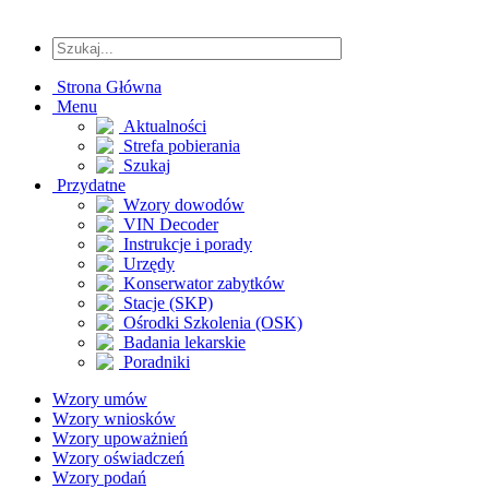
Strona Główna
Menu
Aktualności
Strefa pobierania
Szukaj
Przydatne
Wzory dowodów
VIN Decoder
Instrukcje i porady
Urzędy
Konserwator zabytków
Stacje (SKP)
Ośrodki Szkolenia (OSK)
Badania lekarskie
Poradniki
Wzory umów
Wzory wniosków
Wzory upoważnień
Wzory oświadczeń
Wzory podań