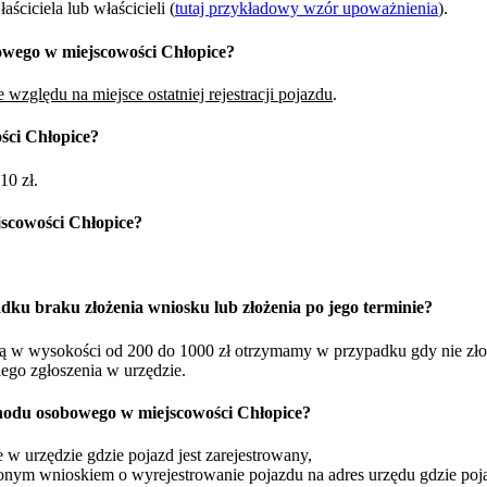
ciciela lub właścicieli (
tutaj przykładowy wzór upoważnienia
).
owego w miejscowości Chłopice?
 względu na miejsce ostatniej rejestracji pojazdu
.
ści Chłopice?
10 zł.
scowości Chłopice?
dku braku złożenia wniosku lub złożenia po jego terminie?
żną w wysokości od 200 do 1000 zł otrzymamy w przypadku gdy nie zł
iego zgłoszenia w urzędzie.
hodu osobowego w miejscowości Chłopice?
w urzędzie gdzie pojazd jest zarejestrowany,
nym wnioskiem o wyrejestrowanie pojazdu na adres urzędu gdzie pojaz