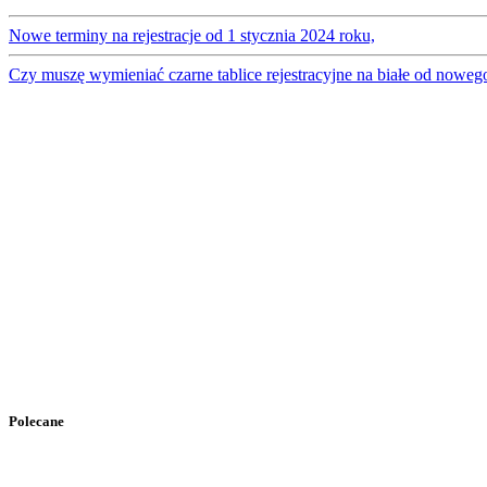
Nowe terminy na rejestracje od 1 stycznia 2024 roku,
Czy muszę wymieniać czarne tablice rejestracyjne na białe od noweg
Polecane