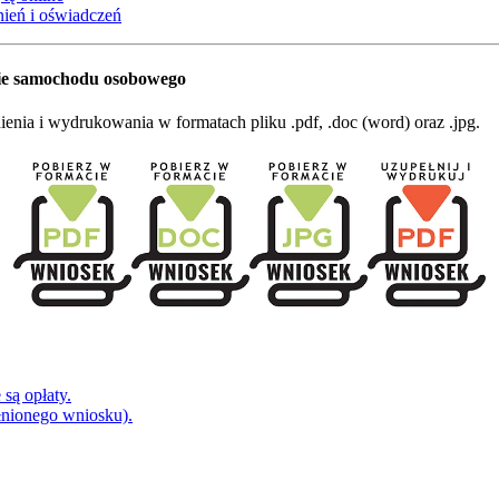
ień i oświadczeń
nie samochodu osobowego
nia i wydrukowania w formatach pliku .pdf, .doc (word) oraz .jpg.
są opłaty.
łnionego wniosku).