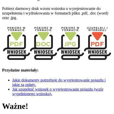
Pobierz darmowy druk wzoru wniosku o wyrejestrowanie do
uzupełnienia i wydrukowania w formatach pliku .pdf, .doc (word)
oraz .jpg.
Przydatne materiały:
Jakie dokumenty potrzebuje do wyrejestrowanie pojazdu i
jakie są opłaty.
Jak uzupełnić wniosek o wyrejestrowanie pojazdu (wzór
wypełnionego wniosku).
Ważne!