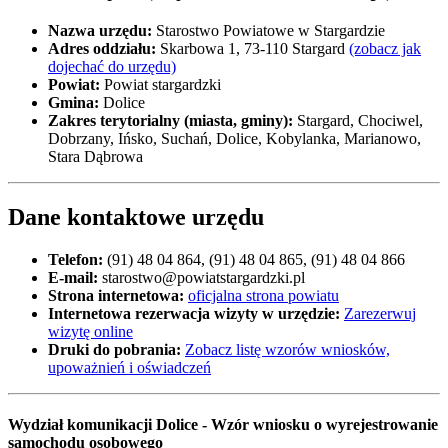
Nazwa urzędu:
Starostwo Powiatowe w Stargardzie
Adres oddziału:
Skarbowa 1, 73-110 Stargard
(zobacz jak
dojechać do urzędu)
Powiat:
Powiat stargardzki
Gmina:
Dolice
Zakres terytorialny (miasta, gminy):
Stargard, Chociwel,
Dobrzany, Ińsko, Suchań, Dolice, Kobylanka, Marianowo,
Stara Dąbrowa
Dane kontaktowe urzędu
Telefon:
(91) 48 04 864, (91) 48 04 865, (91) 48 04 866
E-mail:
starostwo@powiatstargardzki.pl
Strona internetowa:
oficjalna strona powiatu
Internetowa rezerwacja wizyty w urzędzie:
Zarezerwuj
wizytę online
Druki do pobrania:
Zobacz listę wzorów wniosków,
upoważnień i oświadczeń
Wydział komunikacji Dolice - Wzór wniosku o wyrejestrowanie
samochodu osobowego