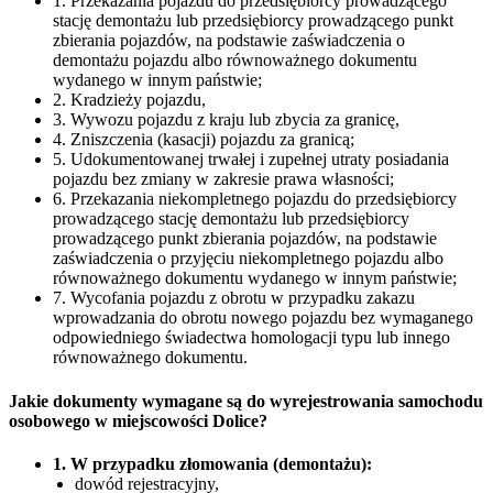
1. Przekazania pojazdu do przedsiębiorcy prowadzącego
stację demontażu lub przedsiębiorcy prowadzącego punkt
zbierania pojazdów, na podstawie zaświadczenia o
demontażu pojazdu albo równoważnego dokumentu
wydanego w innym państwie;
2. Kradzieży pojazdu,
3. Wywozu pojazdu z kraju lub zbycia za granicę,
4. Zniszczenia (kasacji) pojazdu za granicą;
5. Udokumentowanej trwałej i zupełnej utraty posiadania
pojazdu bez zmiany w zakresie prawa własności;
6. Przekazania niekompletnego pojazdu do przedsiębiorcy
prowadzącego stację demontażu lub przedsiębiorcy
prowadzącego punkt zbierania pojazdów, na podstawie
zaświadczenia o przyjęciu niekompletnego pojazdu albo
równoważnego dokumentu wydanego w innym państwie;
7. Wycofania pojazdu z obrotu w przypadku zakazu
wprowadzania do obrotu nowego pojazdu bez wymaganego
odpowiedniego świadectwa homologacji typu lub innego
równoważnego dokumentu.
Jakie dokumenty wymagane są do wyrejestrowania samochodu
osobowego w miejscowości Dolice?
1. W przypadku złomowania (demontażu):
dowód rejestracyjny,