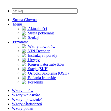
Strona Główna
Menu
Aktualności
Strefa pobierania
Szukaj
Przydatne
Wzory dowodów
VIN Decoder
Instrukcje i porady
Urzędy
Konserwator zabytków
Stacje (SKP)
Ośrodki Szkolenia (OSK)
Badania lekarskie
Poradniki
Wzory umów
Wzory wniosków
Wzory upoważnień
Wzory oświadczeń
Wzory podań