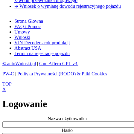
zawodu przewoźnika drogowego
➔ Wniosek o wymianę dowodu rejestracyjnego pojazdu
Strona Głowna
FAQ i Pomoc
Umowy
Wnioski
VIN Decoder - rok produkcji
Abstract USA
Termin na rejestracje pojazdu
© autoWnioski.pl
|
Gnu Affero GPL v3.
PW-C
|
Polityka Prywatności (RODO) & Pliki Cookies
TOP
X
Logowanie
Nazwa użytkownika
Hasło