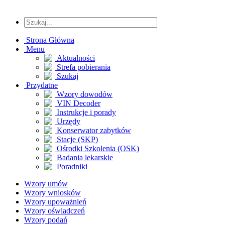
Strona Główna
Menu
Aktualności
Strefa pobierania
Szukaj
Przydatne
Wzory dowodów
VIN Decoder
Instrukcje i porady
Urzędy
Konserwator zabytków
Stacje (SKP)
Ośrodki Szkolenia (OSK)
Badania lekarskie
Poradniki
Wzory umów
Wzory wniosków
Wzory upoważnień
Wzory oświadczeń
Wzory podań