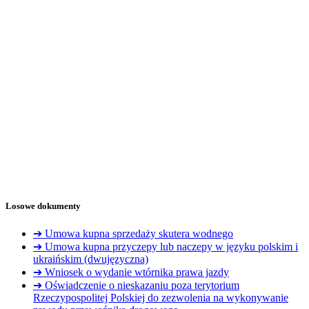
Losowe dokumenty
➔ Umowa kupna sprzedaży skutera wodnego
➔ Umowa kupna przyczepy lub naczepy w języku polskim i
ukraińskim (dwujęzyczna)
➔ Wniosek o wydanie wtórnika prawa jazdy
➔ Oświadczenie o nieskazaniu poza terytorium
Rzeczypospolitej Polskiej do zezwolenia na wykonywanie