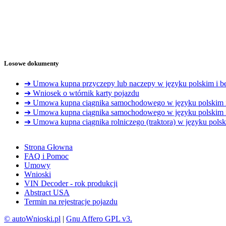
Losowe dokumenty
➔ Umowa kupna przyczepy lub naczepy w języku polskim i be
➔ Wniosek o wtórnik karty pojazdu
➔ Umowa kupna ciągnika samochodowego w języku polskim i
➔ Umowa kupna ciągnika samochodowego w języku polskim i
➔ Umowa kupna ciągnika rolniczego (traktora) w języku polsk
Strona Głowna
FAQ i Pomoc
Umowy
Wnioski
VIN Decoder - rok produkcji
Abstract USA
Termin na rejestracje pojazdu
© autoWnioski.pl
|
Gnu Affero GPL v3.