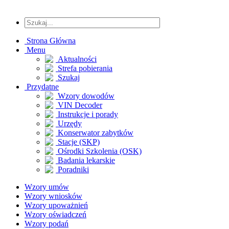
Strona Główna
Menu
Aktualności
Strefa pobierania
Szukaj
Przydatne
Wzory dowodów
VIN Decoder
Instrukcje i porady
Urzędy
Konserwator zabytków
Stacje (SKP)
Ośrodki Szkolenia (OSK)
Badania lekarskie
Poradniki
Wzory umów
Wzory wniosków
Wzory upoważnień
Wzory oświadczeń
Wzory podań