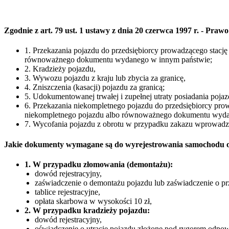
Zgodnie z art. 79 ust. 1 ustawy z dnia 20 czerwca 1997 r. - P
1. Przekazania pojazdu do przedsiębiorcy prowadzącego stacj
równoważnego dokumentu wydanego w innym państwie;
2. Kradzieży pojazdu,
3. Wywozu pojazdu z kraju lub zbycia za granicę,
4. Zniszczenia (kasacji) pojazdu za granicą;
5. Udokumentowanej trwałej i zupełnej utraty posiadania poja
6. Przekazania niekompletnego pojazdu do przedsiębiorcy pro
niekompletnego pojazdu albo równoważnego dokumentu wyda
7. Wycofania pojazdu z obrotu w przypadku zakazu wprowad
Jakie dokumenty wymagane są do wyrejestrowania samochodu o
1. W przypadku złomowania (demontażu):
dowód rejestracyjny,
zaświadczenie o demontażu pojazdu lub zaświadczenie o pr
tablice rejestracyjne,
opłata skarbowa w wysokości 10 zł,
2. W przypadku kradzieży pojazdu:
dowód rejestracyjny,
oświadczenie o utracie pojazdu złożone pod rygorem odpowi