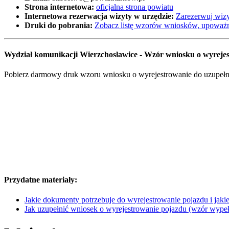
Strona internetowa:
oficjalna strona powiatu
Internetowa rezerwacja wizyty w urzędzie:
Zarezerwuj wizy
Druki do pobrania:
Zobacz listę wzorów wniosków, upoważn
Wydział komunikacji Wierzchosławice - Wzór wniosku o wyrej
Pobierz darmowy druk wzoru wniosku o wyrejestrowanie do uzupełnie
Przydatne materiały:
Jakie dokumenty potrzebuje do wyrejestrowanie pojazdu i jakie 
Jak uzupełnić wniosek o wyrejestrowanie pojazdu (wzór wype