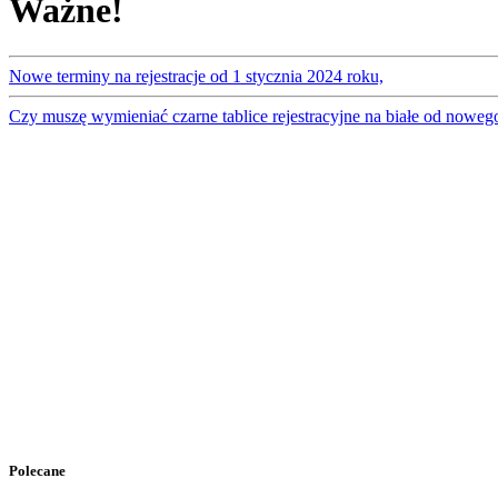
Ważne!
Nowe terminy na rejestracje od 1 stycznia 2024 roku,
Czy muszę wymieniać czarne tablice rejestracyjne na białe od noweg
Polecane