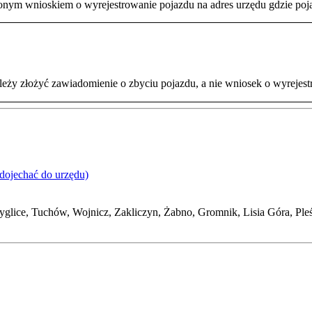
nym wnioskiem o wyrejestrowanie pojazdu na adres urzędu gdzie pojaz
eży złożyć zawiadomienie o zbyciu pojazdu, a nie wniosek o wyrejes
 dojechać do urzędu)
glice, Tuchów, Wojnicz, Zakliczyn, Żabno, Gromnik, Lisia Góra, Pleś