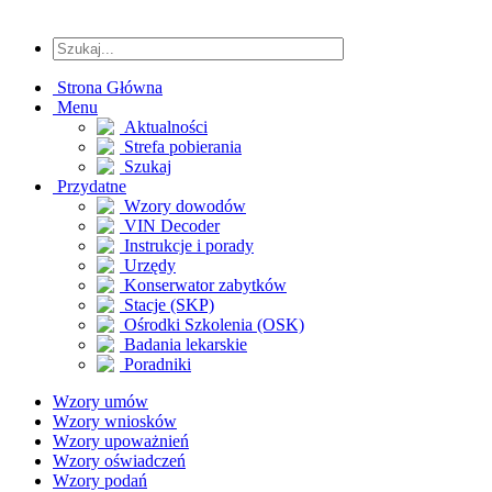
Strona Główna
Menu
Aktualności
Strefa pobierania
Szukaj
Przydatne
Wzory dowodów
VIN Decoder
Instrukcje i porady
Urzędy
Konserwator zabytków
Stacje (SKP)
Ośrodki Szkolenia (OSK)
Badania lekarskie
Poradniki
Wzory umów
Wzory wniosków
Wzory upoważnień
Wzory oświadczeń
Wzory podań