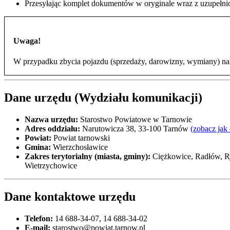
Przesyłając komplet dokumentów w oryginale wraz z uzupełnio
Uwaga!
W przypadku zbycia pojazdu (sprzedaży, darowizny, wymiany) nal
Dane urzędu (Wydziału komunikacji)
Nazwa urzędu:
Starostwo Powiatowe w Tarnowie
Adres oddziału:
Narutowicza 38, 33-100 Tarnów
(zobacz jak
Powiat:
Powiat tarnowski
Gmina:
Wierzchosławice
Zakres terytorialny (miasta, gminy):
Ciężkowice, Radłów, Ry
Wietrzychowice
Dane kontaktowe urzędu
Telefon:
14 688-34-07, 14 688-34-02
E-mail:
starostwo@powiat.tarnow.pl