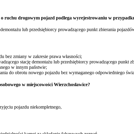
rawo o ruchu drogowym pojazd podlega wyrejestrowaniu w przypadk
ę demontażu lub przedsiębiorcy prowadzącego punkt zbierania pojazdó
zdu bez zmiany w zakresie prawa własności;
wadzącego stację demontażu lub przedsiębiorcy prowadzącego punkt zb
nego w innym państwie;
zania do obrotu nowego pojazdu bez wymaganego odpowiedniego świ
sobowego w miejscowości Wierzchosławice?
zyjęciu pojazdu niekompletnego,
edzialności karnej za składanie fałszywych zeznań,