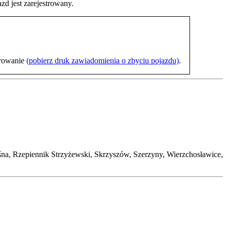
d jest zarejestrowany.
trowanie
(pobierz druk zawiadomienia o zbyciu pojazdu)
.
na, Rzepiennik Strzyżewski, Skrzyszów, Szerzyny, Wierzchosławice,