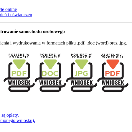
tę online
ień i oświadczeń
estrowanie samochodu osobowego
nia i wydrukowania w formatach pliku .pdf, .doc (word) oraz .jpg.
są opłaty.
łnionego wniosku).