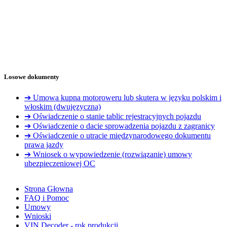
Losowe dokumenty
➔ Umowa kupna motoroweru lub skutera w języku polskim i
włoskim (dwujęzyczna)
➔ Oświadczenie o stanie tablic rejestracyjnych pojazdu
➔ Oświadczenie o dacie sprowadzenia pojazdu z zagranicy
➔ Oświadczenie o utracie międzynarodowego dokumentu
prawa jazdy
➔ Wniosek o wypowiedzenie (rozwiązanie) umowy
ubezpieczeniowej OC
Strona Głowna
FAQ i Pomoc
Umowy
Wnioski
VIN Decoder - rok produkcji