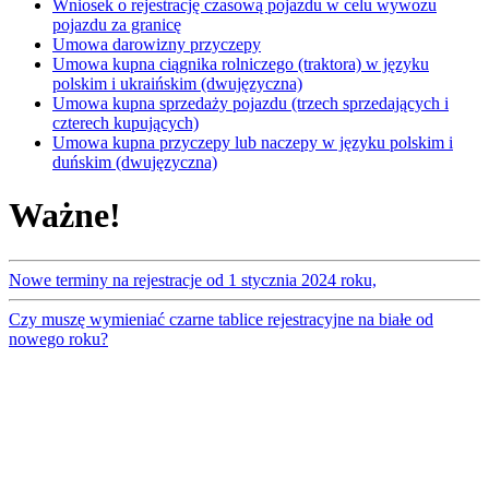
Wniosek o rejestrację czasową pojazdu w celu wywozu
pojazdu za granicę
Umowa darowizny przyczepy
Umowa kupna ciągnika rolniczego (traktora) w języku
polskim i ukraińskim (dwujęzyczna)
Umowa kupna sprzedaży pojazdu (trzech sprzedających i
czterech kupujących)
Umowa kupna przyczepy lub naczepy w języku polskim i
duńskim (dwujęzyczna)
Ważne!
Nowe terminy na rejestracje od 1 stycznia 2024 roku,
Czy muszę wymieniać czarne tablice rejestracyjne na białe od
nowego roku?