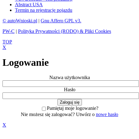
Abstract USA
Termin na rejestracje pojazdu
© autoWnioski.pl
|
Gnu Affero GPL v3.
PW-C
|
Polityka Prywatności (RODO) & Pliki Cookies
TOP
X
Logowanie
Nazwa użytkownika
Hasło
Pamiętaj moje logowanie?
Nie możesz się zalogować? Utwórz o
nowe hasło
X