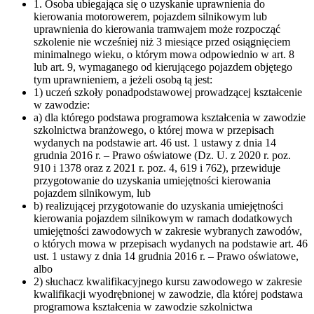
1. Osoba ubiegająca się o uzyskanie uprawnienia do
kierowania motorowerem, pojazdem silnikowym lub
uprawnienia do kierowania tramwajem może rozpocząć
szkolenie nie wcześniej niż 3 miesiące przed osiągnięciem
minimalnego wieku, o którym mowa odpowiednio w art. 8
lub art. 9, wymaganego od kierującego pojazdem objętego
tym uprawnieniem, a jeżeli osobą tą jest:
1) uczeń szkoły ponadpodstawowej prowadzącej kształcenie
w zawodzie:
a) dla którego podstawa programowa kształcenia w zawodzie
szkolnictwa branżowego, o której mowa w przepisach
wydanych na podstawie art. 46 ust. 1 ustawy z dnia 14
grudnia 2016 r. – Prawo oświatowe (Dz. U. z 2020 r. poz.
910 i 1378 oraz z 2021 r. poz. 4, 619 i 762), przewiduje
przygotowanie do uzyskania umiejętności kierowania
pojazdem silnikowym, lub
b) realizującej przygotowanie do uzyskania umiejętności
kierowania pojazdem silnikowym w ramach dodatkowych
umiejętności zawodowych w zakresie wybranych zawodów,
o których mowa w przepisach wydanych na podstawie art. 46
ust. 1 ustawy z dnia 14 grudnia 2016 r. – Prawo oświatowe,
albo
2) słuchacz kwalifikacyjnego kursu zawodowego w zakresie
kwalifikacji wyodrębnionej w zawodzie, dla której podstawa
programowa kształcenia w zawodzie szkolnictwa