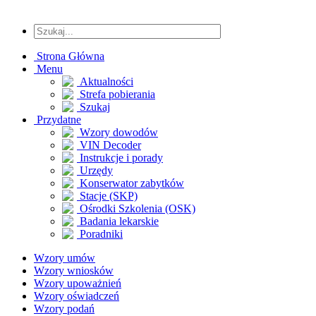
Strona Główna
Menu
Aktualności
Strefa pobierania
Szukaj
Przydatne
Wzory dowodów
VIN Decoder
Instrukcje i porady
Urzędy
Konserwator zabytków
Stacje (SKP)
Ośrodki Szkolenia (OSK)
Badania lekarskie
Poradniki
Wzory umów
Wzory wniosków
Wzory upoważnień
Wzory oświadczeń
Wzory podań